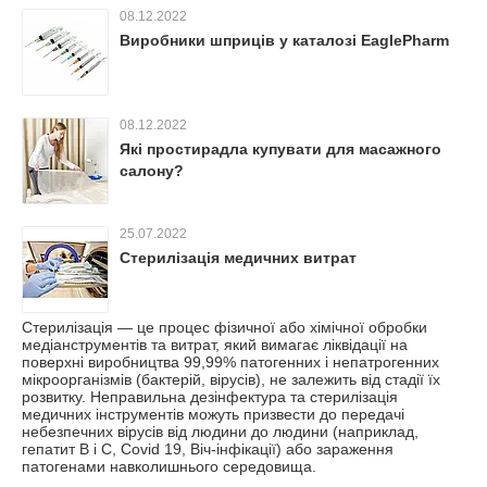
08.12.2022
Виробники шприців у каталозі EaglePharm
08.12.2022
Які простирадла купувати для масажного
салону?
25.07.2022
Стерилізація медичних витрат
Стерилізація — це процес фізичної або хімічної обробки
медіанструментів та витрат, який вимагає ліквідації на
поверхні виробництва 99,99% патогенних і непатрогенних
мікроорганізмів (бактерій, вірусів), не залежить від стадії їх
розвитку. Неправильна дезінфектура та стерилізація
медичних інструментів можуть призвести до передачі
небезпечних вірусів від людини до людини (наприклад,
гепатит В і С, Covid 19, Віч-інфікації) або зараження
патогенами навколишнього середовища.