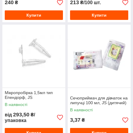
240
213
₴
₴/100 шт.
Купити
Купити
Мікропробірка 1,5мл тип
Епендорф, JS
Сечоприймач для дівчаток на
липучці 100 мл, JS (дитячий)
В наявності
В наявності
293,50
від
₴/
3,37
₴
упаковка
Купити
Купити