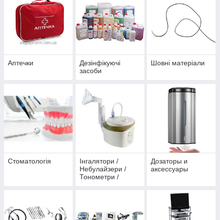
Аптечки
Дезінфікуючі
Шовні матеріали
засоби
Стоматологія
Інгалятори /
Дозаторы и
Небулайзери /
аксессуары
Тонометри /
Пульсоксиметри