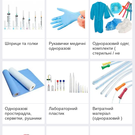
Шприци та голки
Рукавички медичні
Одноразовий одяг,
одноразові
комплекти (
стерильні / не
стерильні)
Одноразові
Лабораторний
Витратний
простирадла,
пластик
матеріал
серветки, рушники
(одноразовий )