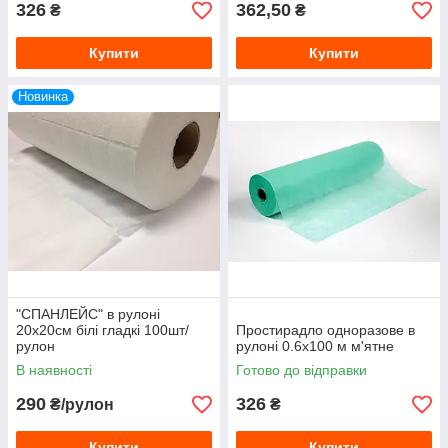
326
362,50
₴
₴
Купити
Купити
Новинка
"СПАНЛЕЙС" в рулоні
20х20см білі гладкі 100шт/
Простирадло одноразове в
рулон
рулоні 0.6х100 м м'ятне
В наявності
Готово до відправки
290
326
₴/рулон
₴
Купити
Купити