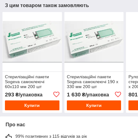
З цим товаром також замовляють
Стерилізаційні пакети
Стерилізаційні пакети
Руло
Sogeva самоклеючі
Sogeva самоклеючі 190 х
стер
60х110 мм 200 шт
330 мм 200 шт
х 20
293
1 630
801
₴/упаковка
₴/упаковка
Купити
Купити
Про нас
99% позитивних з 115 відгуків за рік