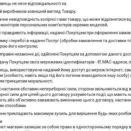
авець не несе відповідальності за:
ий виробником зовнішній вигляд Товару;
ачне невідповідність колірної гами товару, що може відрізнятися ві
 моніторів персональних комп'ютерів окремих моделей;
ст і правдивість інформації, наданої Покупцем при оформленні замо
римку і перебої в наданні Послуг (обробки замовлення та доставки т
рою його контролю;
типравні незаконні дії, здійснені Покупцем за допомогою даного дос
едачу Покупцем своїх мережевих ідентифікаторів - IP, MAC-адреси, л
упець, використовуючи наданий йому доступ до мережі Інтернет, сам
ми (особисто, навіть якщо під його логіном знаходилося іншу особу
м принципам моральності.
азі настання обставин непереборної сили, сторони звільняються від
рної сили для цілей цього договору розуміються події, що мають 
ть або об'єктивно заважають виконанню цього договору, настання
и способами.
рони прикладають максимум зусиль для вирішення будь-яких розбі
ви
ернет-магазин залишає за собою право в односторонньому порядку в