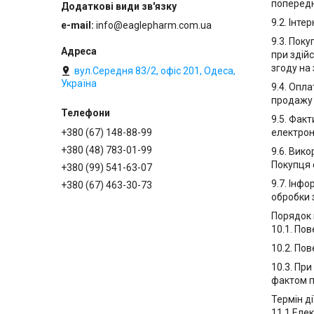
попереднь
9.2. Інт
e-mail
info@eaglepharm.com.ua
9.3. Пок
при здій
згоду на
вул.Середня 83/2, офіс 201, Одеса,
Україна
9.4. Опл
продажу 
9.5. Фак
електрон
+380 (67) 148-88-99
+380 (48) 783-01-99
9.6. Вик
Покупця 
+380 (99) 541-63-07
9.7. Інф
+380 (67) 463-30-73
обробки 
Порядок 
10.1. По
10.2. По
10.3. Пр
фактом п
Термін д
11.1.Еле