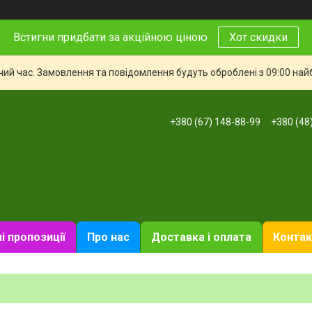
Встигни придбати за акційною ціною
Хот скидки
чий час. Замовлення та повідомлення будуть оброблені з 09:00 най
+380 (67) 148-88-99
+380 (48
і пропозиції
Про нас
Доставка і оплата
Контак