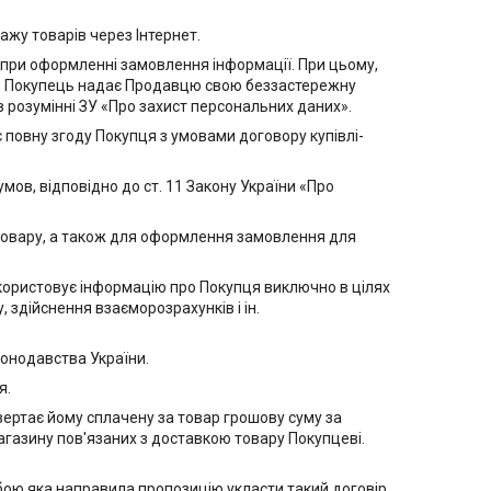
ажу товарів через Інтернет.
ої при оформленні замовлення інформації. При цьому,
у) Покупець надає Продавцю свою беззастережну
 в розумінні ЗУ «Про захист персональних даних».
повну згоду Покупця з умовами договору купівлі-
ов, відповідно до ст. 11 Закону України «Про
 товару, а також для оформлення замовлення для
икористовує інформацію про Покупця виключно в цілях
здійснення взаєморозрахунків і ін.
конодавства України.
я.
вертає йому сплачену за товар грошову суму за
газину пов'язаних з доставкою товару Покупцеві.
ою яка направила пропозицію укласти такий договір,