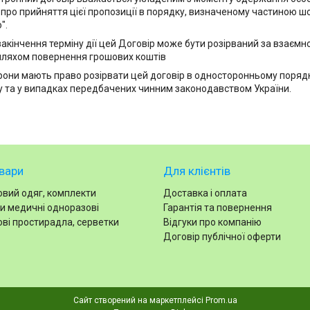
і про прийняття цієї пропозиції в порядку, визначеному частиною ш
".
 закінчення терміну дії цей Договір може бути розірваний за взає
шляхом повернення грошових коштів
орони мають право розірвати цей договір в односторонньому порядку
 та у випадках передбачених чинним законодавством України.
вари
Для клієнтів
вий одяг, комплекти
Доставка і оплата
и медичні одноразові
Гарантія та повернення
ві простирадла, серветки
Відгуки про компанію
Договір публічної оферти
Сайт створений на маркетплейсі
Prom.ua