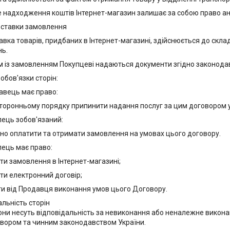
 не надходження коштів Інтернет-магазин залишає за собою право 
оставки замовлення
тавка товарів, придбаних в Інтернет-магазині, здійснюється до скла
ь.
ом із замовленням Покупцеві надаються документи згідно законода
обов'язки сторін:
давець має право:
сторонньому порядку припинити надання послуг за цим договором 
упець зобов'язаний:
сно оплатити та отримати замовлення на умовах цього договору.
упець має право:
ти замовлення в Інтернет-магазині;
ти електронний договір;
ти від Продавця виконання умов цього Договору.
альність сторін
рони несуть відповідальність за невиконання або неналежне викон
вором та чинним законодавством України.