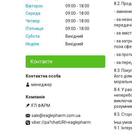
8.2. Прод
Вівторок
09:00
18:00
- змінен
Середа
09:00
18:00
- за незн
Четвер
09:00
18:00
передачі
Пʼятниця
09:00
18:00
- за змі
Субота
Вихідний
- за зат
Неділя
Вихідний
поза сфе
- за про
Контакти
- за пер
8.3. Пок
його дія
моральни
менеджер
8.4. У р
неперебо
виключаю
ІГЛ ФАРМ
розумним
8.5. Сто
sale@eaglepharm.com.ua
Інші умо
viber://pa?chatURI=eaglepharm
9.1. Інт