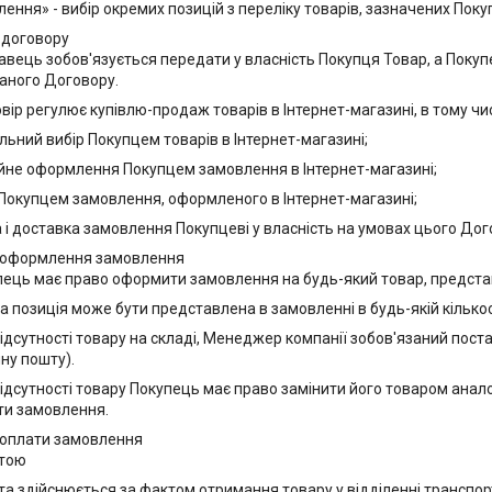
лення» - вибір окремих позицій з переліку товарів, зазначених Пок
 договору
давець зобов'язується передати у власність Покупця Товар, а Покуп
аного Договору.
вір регулює купівлю-продаж товарів в Інтернет-магазині, в тому чис
ільний вибір Покупцем товарів в Інтернет-магазині;
ійне оформлення Покупцем замовлення в Інтернет-магазині;
 Покупцем замовлення, оформленого в Інтернет-магазині;
а і доставка замовлення Покупцеві у власність на умовах цього Дог
 оформлення замовлення
упець має право оформити замовлення на будь-який товар, представ
а позиція може бути представлена ​​в замовленні в будь-якій кількос
 відсутності товару на складі, Менеджер компанії зобов'язаний пос
ну пошту).
 відсутності товару Покупець має право замінити його товаром анало
и замовлення.
 оплати замовлення
атою
ата здійснюється за фактом отримання товару у відділенні транспорт