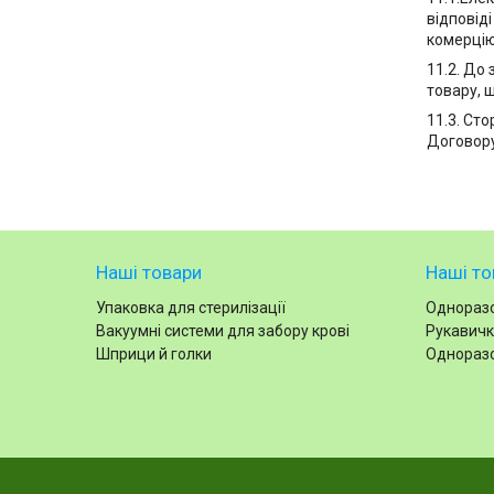
відповід
комерцію
11.2. До
товару, 
11.3. Ст
Договору
Наші товари
Наші то
Упаковка для стерилізації
Одноразо
Вакуумні системи для забору крові
Рукавичк
Шприци й голки
Одноразо