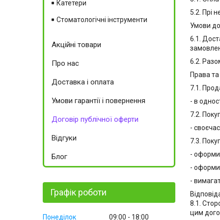
Катетери
5.2. Прі
Стоматологічні інструменти
Умови д
6.1. Дос
Акційні товари
замовлен
6.2. Раз
Про нас
Права та 
Доставка і оплата
7.1. Про
Умови гарантії і повернення
- в одно
7.2. Пок
Договір публічної оферти
- своєча
Відгуки
7.3. Пок
- оформи
Блог
- оформи
- вимага
Графік роботи
Відповід
8.1. Сто
цим дого
Понеділок
09:00
18:00