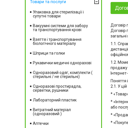
Товари та послуги
Догов
Упаковка для стерилізації і
супутні товари
Договір 
Вакуумні системи для забору
та транспортування крові
Договір 
загальні
Взяття і транспортування
біологічного матеріалу
1.1. Спр
дистанці
Шприци та голки
офіційном
1.2. Мом
Рукавички медичні одноразові
продажу 
Одноразовий одяг, комплекти (
Інтернет
стерильні / не стерильні)
Поняття 
Одноразові простирадла,
2.1. У ц
серветки, рушники
* «Товар
Лабораторний пластик
* «Інтер
або посл
Витратний матеріал
(одноразовий )
* «Продав
* «Покуп
Аптечки