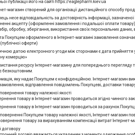
ої публікації його на сайті https://eaglepharm.kiev.ua
ернет-магазин створений для організації дистанційного способу прод
упець несе відповідальність за достовірність інформації, зазначен
сненні акцепту (оформленні замовлення і подальшої оплати товар
 збір, обробку, зберігання, використання своїх персональних даних,
ата Покупцем оформленого в Інтернет-магазині замовлення означає 
(публічної оферти)
тичною датою електронного угоди між сторонами є дата прийняття ум
ну комерцію»
ористання ресурсу Інтернет-магазину для попереднього перегляду
є безкоштовним.
ормація, яку надає Покупцем є конфіденційною. Інтернет-магазин в
замовлення, відправлення повідомлень Покупцеві, доставки товару, 
повернення товару належної якості
вернення товару в Інтернет-магазин проводиться згідно чинного за
вернення товару в Інтернет-магазин проводиться за рахунок Покупц
и поверненні Покупцем товару належної якості, Інтернет-магазин по
овернення товару за вирахуванням компенсації витрат Інтернет-ма
ії договору
ктронний договір вважається укладеним з моменту одержання особ