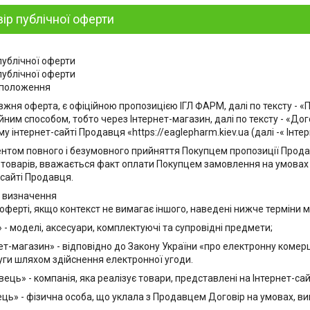
ір публічної оферти
публічної оферти
публічної оферти
 положення
авжня оферта, є офіційною пропозицією ІГЛ ФАРМ, далі по тексту - 
йним способом, тобто через Інтернет-магазин, далі по тексту - «Дог
у інтернет-сайті Продавця «https://eaglepharm.kiev.ua (далі -« Інтер
ентом повного і безумовного прийняття Покупцем пропозиції Продав
товарів, вважається факт оплати Покупцем замовлення на умовах ц
-сайті Продавця.
і визначення
ій оферті, якщо контекст не вимагає іншого, наведені нижче терміни
» - моделі, аксесуари, комплектуючі та супровідні предмети;
нет-магазин» - відповідно до Закону України «про електронну комерц
уги шляхом здійснення електронної угоди.
ець» - компанія, яка реалізує товари, представлені на Інтернет-сай
ець» - фізична особа, що уклала з Продавцем Договір на умовах, в