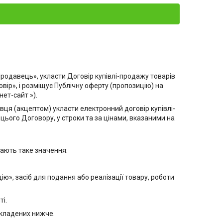
«Продавець», укласти Договір купівлі-продажу товарів
овір», і розміщує Публічну оферту (пропозицію) на
нет-сайт »).
ця (акцептом) укласти електронний договір купівлі-
ього Договору, у строки та за цінами, вказаними на
 мають таке значення:
ію», засіб для подання або реалізації товару, роботи
ті.
икладених нижче.