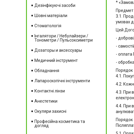
* «Замов
Дезінфікуючі засоби
Предмет
Шовні матеріали
3.1. Про
умовах д
Стоматологія
Цей Дого
Інгалятори / Небулайзери /
- добров
Тонометри / Пульсоксиметри
- самост
Дозаторы и аксессуары
- оплата
Медичний інструмент
- обробк
Порядок
Обладнання
4.1. Пок
Лапароскопічні інструменти
4.2. Кожн
Контактні лінзи
4.3. При
електрон
Анестетики
4.4. При
Окуляри захисні
анулюват
Порядок
Професійна косметика та
Післяпл
догляд
5.1. Опл