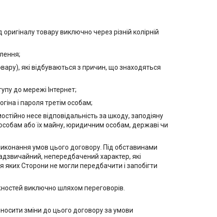
д оригіналу товару виключно через різній колірній
влення;
овару), які відбуваються з причин, що знаходяться
тупу до мережі Інтернет;
огіна і пароля третім особам;
остійно несе відповідальність за шкоду, заподіяну
) особам або їх майну, юридичним особам, державі чи
 виконання умов цього договору. Під обставинами
надзвичайний, непередбачений характер, які
 яких Сторони не могли передбачити і запобігти
жностей виключно шляхом переговорів.
носити зміни до цього договору за умови