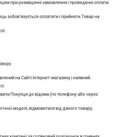
упцем при розміщенні замовлення і проведенні оплати.
ець зобов'язується оплатити і прийняти Товар на
лі:
овору.
лений на Сайті Інтернет-магазину і наявний.
ті.
тавити Покупця до відома (по телефону або через
гічної моделі, відмовитися від даного товару,
них компанії за готівковий розрахунок в гривнях.