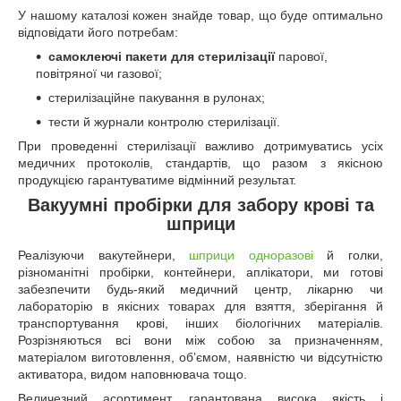
У нашому каталозі кожен знайде товар, що буде оптимально
відповідати його потребам:
самоклеючі пакети для стерилізації
парової,
повітряної чи газової;
стерилізаційне пакування в рулонах;
тести й журнали контролю стерилізації.
При проведенні стерилізації важливо дотримуватись усіх
медичних протоколів, стандартів, що разом з якісною
продукцією гарантуватиме відмінний результат.
Вакуумні пробірки для забору крові та
шприци
Реалізуючи вакутейнери,
шприци одноразові
й голки,
різноманітні пробірки, контейнери, аплікатори, ми готові
забезпечити будь-який медичний центр, лікарню чи
лабораторію в якісних товарах для взяття, зберігання й
транспортування крові, інших біологічних матеріалів.
Розрізняються всі вони між собою за призначенням,
матеріалом виготовлення, об’ємом, наявністю чи відсутністю
активатора, видом наповнювача тощо.
Величезний асортимент, гарантована висока якість і