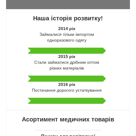
Наша історія розвитку!
2014 рік
Займалися тільки імпортом
одноразового одягу
2015 рік
Стали займатися дрібним оптом
різних матеріалів
2016 рік
Постачання дорогого устаткування
оные пакети
ються для
Асортимент медичних товарів
нструменту
зації. Сфера їх
 досить
ом У медицині