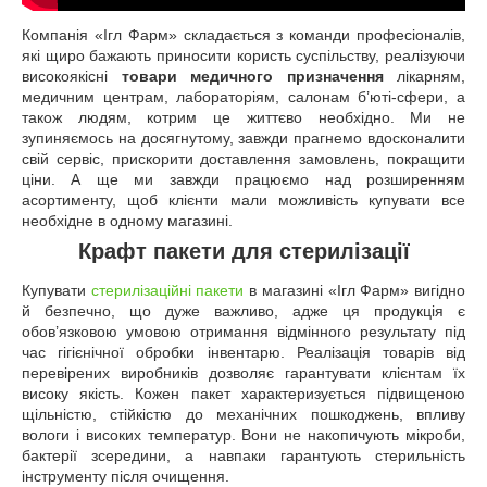
Компанія «Ігл Фарм» складається з команди професіоналів,
які щиро бажають приносити користь суспільству, реалізуючи
високоякісні
товари медичного призначення
лікарням,
медичним центрам, лабораторіям, салонам б’юті-сфери, а
також людям, котрим це життєво необхідно. Ми не
зупиняємось на досягнутому, завжди прагнемо вдосконалити
свій сервіс, прискорити доставлення замовлень, покращити
ціни. А ще ми завжди працюємо над розширенням
асортименту, щоб клієнти мали можливість купувати все
необхідне в одному магазині.
Крафт пакети для стерилізації
Купувати
стерилізаційні пакети
в магазині «Ігл Фарм» вигідно
й безпечно, що дуже важливо, адже ця продукція є
обов’язковою умовою отримання відмінного результату під
час гігієнічної обробки інвентарю. Реалізація товарів від
перевірених виробників дозволяє гарантувати клієнтам їх
високу якість. Кожен пакет характеризується підвищеною
щільністю, стійкістю до механічних пошкоджень, впливу
вологи і високих температур. Вони не накопичують мікроби,
бактерії зсередини, а навпаки гарантують стерильність
інструменту після очищення.