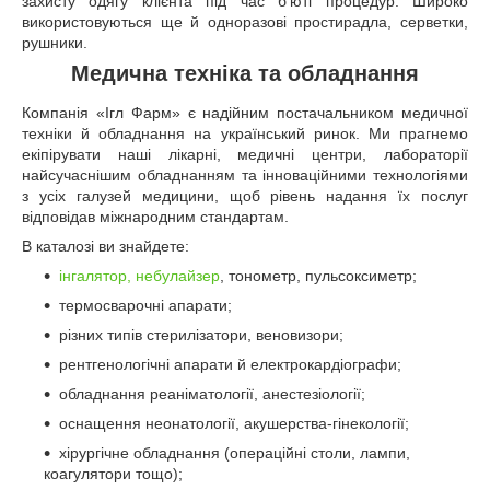
захисту одягу клієнта під час б’юті процедур. Широко
використовуються ще й одноразові простирадла, серветки,
рушники.
Медична техніка та обладнання
Компанія «Ігл Фарм» є надійним постачальником медичної
техніки й обладнання на український ринок. Ми прагнемо
екіпірувати наші лікарні, медичні центри, лабораторії
найсучаснішим обладнанням та інноваційними технологіями
з усіх галузей медицини, щоб рівень надання їх послуг
відповідав міжнародним стандартам.
В каталозі ви знайдете:
інгалятор, небулайзер
, тонометр, пульсоксиметр;
термосварочні апарати;
різних типів стерилізатори, веновизори;
рентгенологічні апарати й електрокардіографи;
обладнання реаніматології, анестезіології;
оснащення неонатології, акушерства-гінекології;
хірургічне обладнання (операційні столи, лампи,
коагулятори тощо);