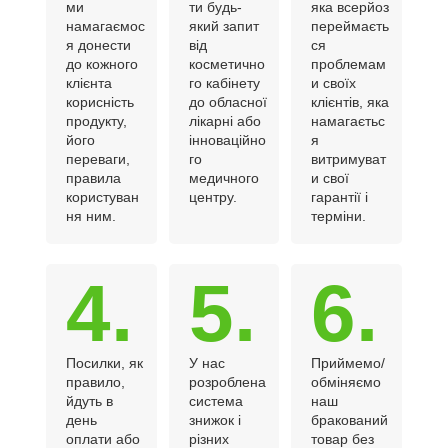
ми
ти будь-
яка всерйоз
намагаємос
який запит
переймаєть
я донести
від
ся
до кожного
косметично
проблемам
клієнта
го кабінету
и своїх
корисність
до обласної
клієнтів, яка
продукту,
лікарні або
намагаєтьс
його
інноваційно
я
переваги,
го
витримуват
правила
медичного
и свої
користуван
центру.
гарантії і
ня ним.
терміни.
4.
5.
6.
Посилки, як
У нас
Приймемо/
правило,
розроблена
обміняємо
йдуть в
система
наш
день
знижок і
бракований
оплати або
різних
товар без