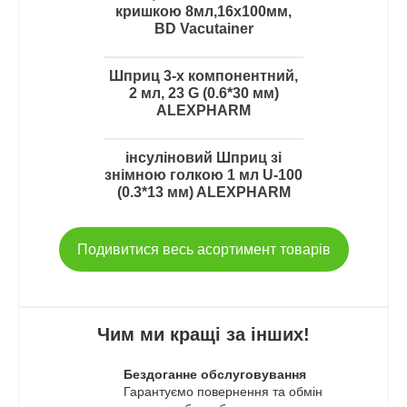
кришкою 8мл,16х100мм,
ності
BD Vacutainer
 стопорного
чена
нові шприци є
ипадкового
обхідністю для
Шприц 3-х компонентний,
оршня
ей. У нас ви
2 мл, 23 G (0.6*30 мм)
і шприци
вити
ALEXPHARM
ндивідуальні
шприц 1мл. зі
упаковки
ою. Корпус
інсуліновий Шприц зі
лений з
знімною голкою 1 мл U-100
аксимально
(0.3*13 мм) ALEXPHARM
 пальців, що
чно вводити
Подивитися весь асортимент товарів
Чим ми кращі за інших!
Бездоганне обслуговування
Гарантуємо повернення та обмін