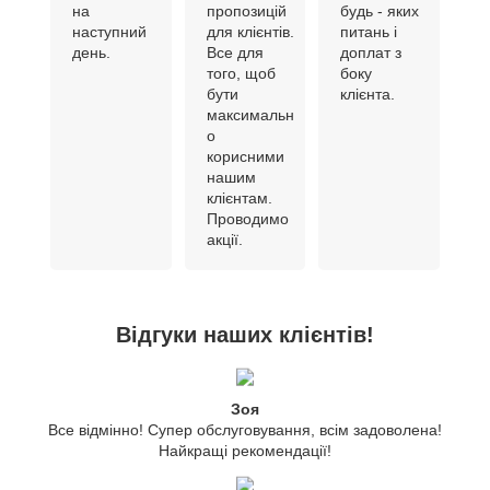
на
пропозицій
будь - яких
наступний
для клієнтів.
питань і
день.
Все для
доплат з
того, щоб
боку
бути
клієнта.
максимальн
о
корисними
нашим
клієнтам.
Проводимо
акції.
Відгуки наших клієнтів!
Зоя
Все відмінно! Супер обслуговування, всім задоволена!
Найкращі рекомендації!