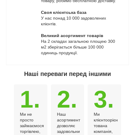
товару, робимо бесплатною доставку.
Своя клієнтська база
У нас понад 10 000 задоволених
клієнтів.
Великий асортимент товарів
На 2 складах загальною площею 300
м
2
зберігається більше 100 000
одиниць продукції.
Наші переваги перед іншими
1.
2.
3.
Ми не
Наш
Ми
просто
асортимент
клієнтоорієн
займаємося
дозволяє
тована
торгівлею,
задовольни
компанія,