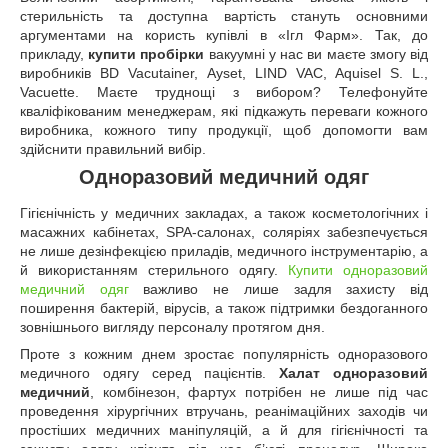
стерильність та доступна вартість стануть основними
аргументами на користь купівлі в «Ігл Фарм». Так, до
прикладу,
купити пробірки
вакуумні у нас ви маєте змогу від
виробників BD Vacutainer, Аyset, LIND VAC, Aquisel S. L.,
Vacuette. Маєте труднощі з вибором? Телефонуйте
кваліфікованим менеджерам, які підкажуть переваги кожного
виробника, кожного типу продукції, щоб допомогти вам
здійснити правильний вибір.
Одноразовий медичний одяг
Гігієнічність у медичних закладах, а також косметологічних і
масажних кабінетах, SPA-салонах, соляріях забезпечується
не лише дезінфекцією приладів, медичного інструментарію, а
й використанням стерильного одягу.
Купити одноразовий
медичний одяг
важливо не лише задля захисту від
поширення бактерій, вірусів, а також підтримки бездоганного
зовнішнього вигляду персоналу протягом дня.
Проте з кожним днем зростає популярність одноразового
медичного одягу серед пацієнтів.
Халат одноразовий
медичний
, комбінезон, фартух потрібен не лише під час
проведення хірургічних втручань, реанімаційних заходів чи
простіших медичних маніпуляцій, а й для гігієнічності та