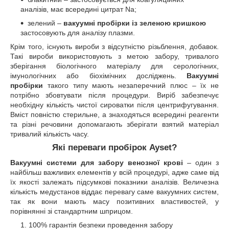
аналізів, має всередині цитрат Na;
зелений –
вакуумні пробірки із зеленою кришкою
застосовують для аналізу плазми.
Крім того, існують вироби з відсутністю різьблення, добавок.
Такі вироби використовують з метою забору, тривалого
зберігання біологічного матеріалу для серологічних,
імунологічних або біохімічних досліджень.
Вакуумні
пробірки
такого типу мають незаперечний плюс – їх не
потрібно збовтувати після процедури. Виріб забезпечує
необхідну кількість чистої сироватки після центрифугування.
Вміст повністю стерильне, а знаходяться всередині реагенти
та різні речовини допомагають зберігати взятий матеріал
тривалий кількість часу.
Які переваги пробірок Ayset?
Вакуумні системи для забору венозної крові
– один з
найбільш важливих елементів у всій процедурі, адже саме від
їх якості залежать підсумкові показники аналізів. Величезна
кількість медустанов віддає перевагу саме вакуумних систем,
так як вони мають масу позитивних властивостей, у
порівнянні зі стандартним шприцом.
100% гарантія безпеки проведення забору