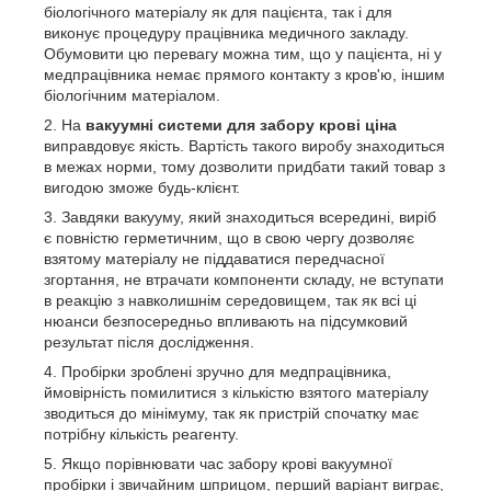
біологічного матеріалу як для пацієнта, так і для
виконує процедуру працівника медичного закладу.
Обумовити цю перевагу можна тим, що у пацієнта, ні у
медпрацівника немає прямого контакту з кров'ю, іншим
біологічним матеріалом.
На
вакуумні системи для забору крові ціна
виправдовує якість. Вартість такого виробу знаходиться
в межах норми, тому дозволити придбати такий товар з
вигодою зможе будь-клієнт.
Завдяки вакууму, який знаходиться всередині, виріб
є повністю герметичним, що в свою чергу дозволяє
взятому матеріалу не піддаватися передчасної
згортання, не втрачати компоненти складу, не вступати
в реакцію з навколишнім середовищем, так як всі ці
нюанси безпосередньо впливають на підсумковий
результат після дослідження.
Пробірки зроблені зручно для медпрацівника,
ймовірність помилитися з кількістю взятого матеріалу
зводиться до мінімуму, так як пристрій спочатку має
потрібну кількість реагенту.
Якщо порівнювати час забору крові вакуумної
пробірки і звичайним шприцом, перший варіант виграє,