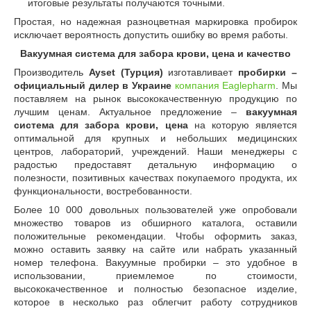
итоговые результаты получаются точными.
Простая, но надежная разноцветная маркировка пробирок
исключает вероятность допустить ошибку во время работы.
Вакуумная система для забора крови, цена и качество
Производитель
Ayset (Турция)
изготавливает
пробирки –
официальный дилер в Украине
компания Eaglepharm
. Мы
поставляем на рынок высококачественную продукцию по
лучшим ценам. Актуальное предложение –
вакуумная
система для забора крови, цена
на которую является
оптимальной для крупных и небольших медицинских
центров, лабораторий, учреждений. Наши менеджеры с
радостью предоставят детальную информацию о
полезности, позитивных качествах покупаемого продукта, их
функциональности, востребованности.
Более 10 000 довольных пользователей уже опробовали
множество товаров из обширного каталога, оставили
положительные рекомендации. Чтобы оформить заказ,
можно оставить заявку на сайте или набрать указанный
номер телефона. Вакуумные пробирки – это удобное в
использовании, приемлемое по стоимости,
высококачественное и полностью безопасное изделие,
которое в несколько раз облегчит работу сотрудников