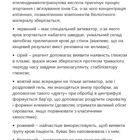
етилендиамінтетраоцтова кислота пригнічує процес
згортання і зв'язування іонів Ca, з-за чого концентрація
клітинних, позаклітинних компонентів біологічного
матеріалу зберігається;
червоний – має спеціальний активатор, з-за якого
кров згортається набагато швидше, унікальний склад
запобігає прилипання крові до стінок (важливо, що на
кінцевий результат вміст речовина не впливає);
сірий – реагент допомагає виявити наявність глюкози
в плазмі, зразок може зберігатися протягом тривалого
періоду часу завдяки антикоагулянту, стабілізатору
глюкози;
жовтий має всередині не тільки активатор, але і
розділовий гель, які знаходяться внизу пробірки, за
допомогою такого «дуету» при обробці в центрифузі
формується бар'єр, що допомагає розділити сироватку
і формені елементи (дозволяє отримати великий обсяг
сироватки, якщо порівнювати з класичними
ємностями);
рожевий – найчастіше використовують, щоб виявити
групу крові пацієнта, буває без наповнювача і з ним;
блакитний – застосовується для коагуляційних