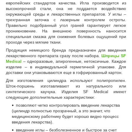
европейских стандартов качества. Игла производится из
высокопрочной стали, она не поддается воздействию
окружающей среды и лекарственных препаратов. У иглы –
трехгранная заточка с лазерным контролем остроты.
Правильно подобранный угол граней гарантирует легкое
проникновение. На внешнюю поверхность наносится
специальная смазка для снижения болевых ощущений при
проходе через мягкие ткани.
Продукция немецкого бренда предназначен для введения
лекарственного препарата сразу после набора.
Шприцы SF
Medical
– одноразовые, апирогенные, нетоксичные. Каждое
изделие – в индивидуальной герметичной упаковке. Для
доставки они упаковываются еще в гофрированный картон.
Для изготовления цилиндра используют полипропилен.
Шток-поршень изготавливают из натурального или
синтетического каучука. Изделия SF Medical имеют
следующие дополнительные характеристики:
позволяют четко контролировать введение лекарства
(цилиндр полностью прозрачный, а это значит, что
медицинскому работнику будет хорошо видно процесс
введения лекарства).
введение иглы – безболезненное и быстрое за счет