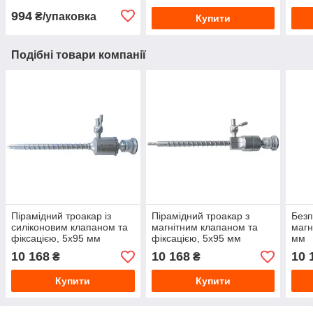
994
₴/упаковка
Купити
Подібні товари компанії
Пірамідний троакар із
Пірамідний троакар з
Безп
силіконовим клапаном та
магнітним клапаном та
магн
фіксацією, 5х95 мм
фіксацією, 5х95 мм
мм
10 168
10 168
10 
₴
₴
Купити
Купити