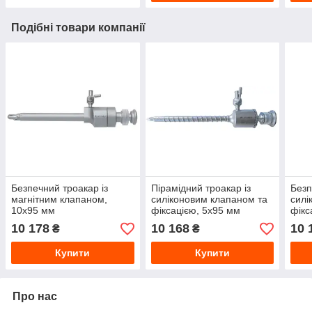
Подібні товари компанії
Безпечний троакар із
Пірамідний троакар із
Безп
магнітним клапаном,
силіконовим клапаном та
силі
10х95 мм
фіксацією, 5х95 мм
фікс
10 178
10 168
10 
₴
₴
Купити
Купити
Про нас