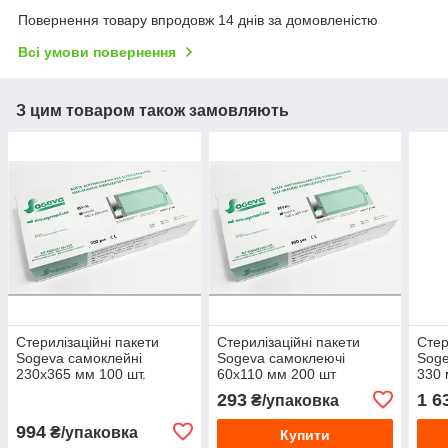
Повернення товару впродовж 14 днів за домовленістю
Всі умови повернення
З цим товаром також замовляють
Стерилізаційні пакети
Стерилізаційні пакети
Стер
Sogeva самоклейні
Sogeva самоклеючі
Soge
230х365 мм 100 шт.
60х110 мм 200 шт
330 
293
1 6
₴/упаковка
994
₴/упаковка
Купити