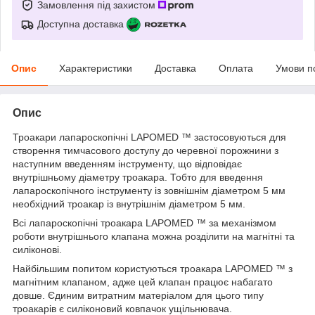
Замовлення під захистом
Доступна доставка
Опис
Характеристики
Доставка
Оплата
Умови п
Опис
Троакари лапароскопічні LAPOMED ™ застосовуються для
створення тимчасового доступу до черевної порожнини з
наступним введенням інструменту, що відповідає
внутрішньому діаметру троакара. Тобто для введення
лапароскопічного інструменту із зовнішнім діаметром 5 мм
необхідний троакар із внутрішнім діаметром 5 мм.
Всі лапароскопічні троакара LAPOMED ™ за механізмом
роботи внутрішнього клапана можна розділити на магнітні та
силіконові.
Найбільшим попитом користуються троакара LAPOMED ™ з
магнітним клапаном, адже цей клапан працює набагато
довше. Єдиним витратним матеріалом для цього типу
троакарів є силіконовий ковпачок ущільнювача.