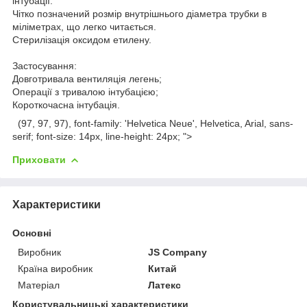
інтубації.
Чітко позначений розмір внутрішнього діаметра трубки в
міліметрах, що легко читається.
Стерилізація оксидом етилену.
Застосування:
Довготривала вентиляція легень;
Операції з тривалою інтубацією;
Короткочасна інтубація.
(97, 97, 97), font-family: 'Helvetica Neue', Helvetica, Arial, sans-
serif; font-size: 14px, line-height: 24px; ">
Приховати
Характеристики
Основні
Виробник
JS Company
Країна виробник
Китай
Матеріал
Латекс
Користувальницькі характеристики