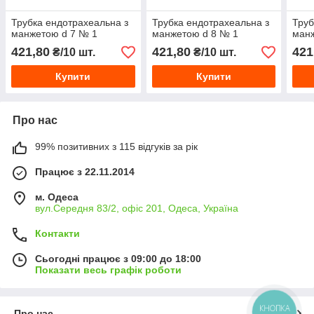
Трубка ендотрахеальна з
Трубка ендотрахеальна з
Труб
манжетою d 7 № 1
манжетою d 8 № 1
манж
421,80
421,80
421
₴/10 шт.
₴/10 шт.
Купити
Купити
Про нас
99% позитивних з 115 відгуків за рік
Працює з 22.11.2014
м. Одеса
вул.Середня 83/2, офіс 201, Одеса, Україна
Контакти
Сьогодні працює з 09:00 до 18:00
Показати весь графік роботи
КНОПКА
Про нас