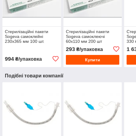
Стерилізаційні пакети
Стерилізаційні пакети
Стер
Sogeva самоклейні
Sogeva самоклеючі
Soge
230х365 мм 100 шт.
60х110 мм 200 шт
330 
293
1 6
₴/упаковка
994
₴/упаковка
Купити
Подібні товари компанії