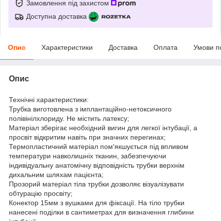
Замовлення під захистом
Доступна доставка
Опис
Характеристики
Доставка
Оплата
Умови п
Опис
Технічні характеристики:
Трубка виготовлена з імплантаційно-нетоксичного
полівінілхлориду. Не містить латексу;
Матеріал зберігає необхідний вигин для легкої інтубації, а
просвіт відкритим навіть при значних перегинах;
Термопластичний матеріал пом'якшується під впливом
температури навколишніх тканин, забезпечуючи
індивідуальну анатомічну відповідність трубки верхнім
дихальним шляхам пацієнта;
Прозорий матеріал тіла трубки дозволяє візуалізувати
обтурацію просвіту;
Конектор 15мм з вушками для фіксації. На тіло трубки
нанесені поділки в сантиметрах для визначення глибини