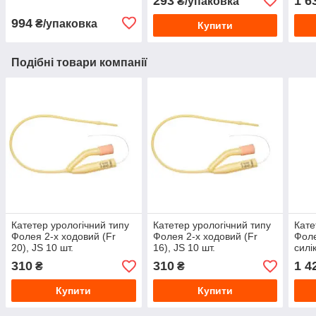
293
1 6
₴/упаковка
994
₴/упаковка
Купити
Подібні товари компанії
Катетер урологічний типу
Катетер урологічний типу
Кате
Фолея 2-х ходовий (Fr
Фолея 2-х ходовий (Fr
Фоле
20), JS 10 шт.
16), JS 10 шт.
силі
310
310
1 4
₴
₴
Купити
Купити