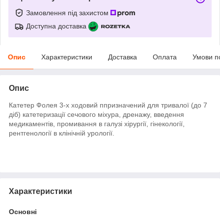
Замовлення під захистом
Доступна доставка
Опис
Характеристики
Доставка
Оплата
Умови п
Опис
Катетер Фолея 3-х ходовий п
призначений для тривалої (до 7
діб) катетеризації сечового міхура, дренажу, введення
медикаментів, промивання в галузі хірургії, гінекології,
рентгенології в клінічній урології.
Характеристики
Основні