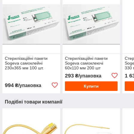
Стерилізаційні пакети
Стерилізаційні пакети
Стер
Sogeva самоклейні
Sogeva самоклеючі
Soge
230х365 мм 100 шт.
60х110 мм 200 шт
330 
293
1 6
₴/упаковка
994
₴/упаковка
Купити
Подібні товари компанії