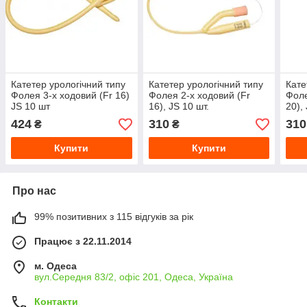
Катетер урологічний типу
Катетер урологічний типу
Кате
Фолея 3-х ходовий (Fr 16)
Фолея 2-х ходовий (Fr
Фоле
JS 10 шт
16), JS 10 шт.
20),
424
310
310
₴
₴
Купити
Купити
Про нас
99% позитивних з 115 відгуків за рік
Працює з 22.11.2014
м. Одеса
вул.Середня 83/2, офіс 201, Одеса, Україна
Контакти