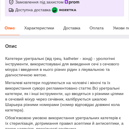
Замовлення під захистом
Доступна доставка
Опис
Характеристики
Доставка
Оплата
Умови п
Опис
Катетери уретральні (від грец. katheter - зонд) - урологічні
інструменти, використовувані для виведення сечі з сечового
міхура і введення в нього різних рідин з лікувальною та
діагностичною метою.
Металеві катетери поділяються на чоловічі і жіночі та їх
використання суворо регламентовано статтю.Всі уретральні
катетери, як і інші інструменти, що вводяться з різними цілями
в сечовий міхур через сечівник, калібруються шкалою
Шарьера різними номерами (номер відповідає довжині кола
катетера).
Обов'язковою умовою використання уретральних катетерів є
їх стерилізація, дотримання правил асептики й антисептики, а
також наявність прохідності сечівника.