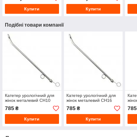
Купити
Купити
Подібні товари компанії
Катетер урологічний для
Катетер урологічний для
Кате
жінок металевий СН10
жінок металевий СН16
жіно
785
785
785
₴
₴
Купити
Купити