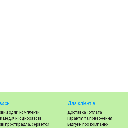
вари
Для клієнтів
вий одяг, комплекти
Доставка і оплата
и медичні одноразові
Гарантія та повернення
ві простирадла, серветки
Відгуки про компанію