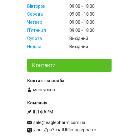
Вівторок
09:00
18:00
Середа
09:00
18:00
Четвер
09:00
18:00
Пʼятниця
09:00
18:00
Субота
Вихідний
Неділя
Вихідний
Контакти
менеджер
ІГЛ ФАРМ
sale@eaglepharm.com.ua
viber://pa?chatURI=eaglepharm