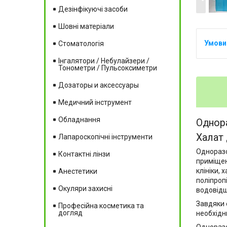
Дезінфікуючі засоби
Шовні матеріали
Стоматологія
Інгалятори / Небулайзери /
Тонометри / Пульсоксиметри
Дозаторы и аксессуары
Медичний інструмент
Обладнання
Однора
Халат 
Лапароскопічні інструменти
Одноразо
Контактні лінзи
приміщен
клініки,
Анестетики
поліпроп
Окуляри захисні
водовідш
Завдяки 
Професійна косметика та
догляд
необхідн
Одноразо