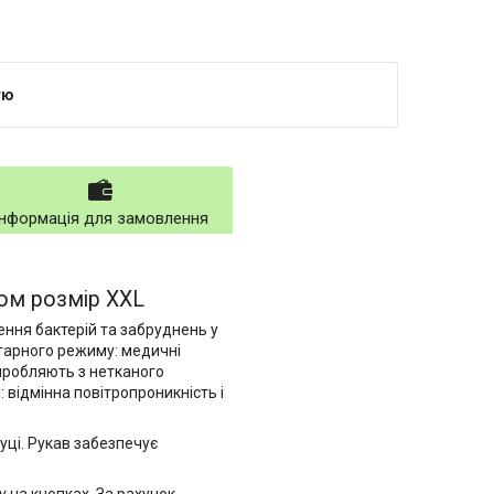
тю
Інформація для замовлення
том розмір XXL
ння бактерій та забруднень у
тарного режиму: медичні
виробляють з нетканого
 відмінна повітропроникність і
ці. Рукав забезпечує
 на кнопках. За рахунок