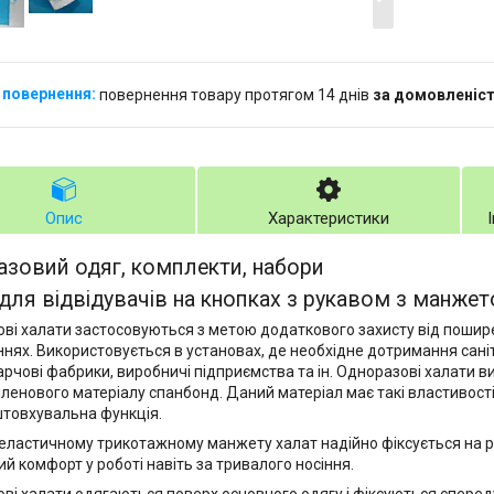
повернення товару протягом 14 днів
за домовленіс
Опис
Характеристики
зовий одяг, комплекти, набори
для відвідувачів на кнопках з рукавом з манже
ві халати застосовуються з метою додаткового захисту від пошире
нях. Використовується в установах, де необхідне дотримання сані
 харчові фабрики, виробничі підприємства та ін. Одноразові халати 
іленового матеріалу спанбонд. Даний матеріал має такі властивості:
товхувальна функція.
еластичному трикотажному манжету халат надійно фіксується на ру
ий комфорт у роботі навіть за тривалого носіння.
ві халати одягаються поверх основного одягу і фіксуються спереду