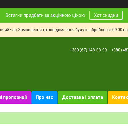
Встигни придбати за акційною ціною
Хот скидки
бочий час. Замовлення та повідомлення будуть оброблені з 09:00 н
+380 (67) 148-88-99
+380 (48
і пропозиції
Про нас
Доставка і оплата
Контак