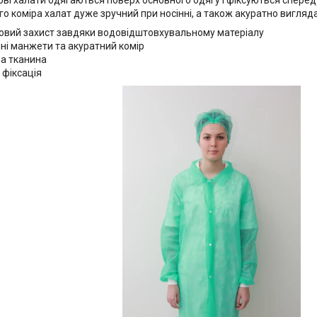
го коміра халат дуже зручний при носінні, а також акуратно вигляда
овий захист завдяки водовідштовхувальному матеріалу
чні манжети та акуратний комір
а тканина
 фіксація