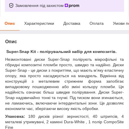
Замовлення під захистом
Опис
Характеристики
Доставка
Оплата
Умови п
Опис
Super-Snap Kit - полірувальний набір для композитів.
Незмонтовані диски Super-Snap полірують мікрофільні та
гібридні композитні пломби просто, швидко та надійно. Диски
Super-Snap - це диски з покриттям, що мають м'яку еластичну
опору, яка просто насаджується на мандрель. Відмінна від
конструкцій з металевим стрижнем форма запобігає
випадковому пошкодженню або зміні кольору пломби. Ця
надійність означає більш швидке полірування. Диски Super-
Snap надзвичайно тонкі та гнучкі. Під тиском вони згинаються,
не ламаючись, включаючи інтердентальні зони. Це дозволяє
економити час, зберігаючи високу якість обробки.
Упаковка:
180 дисків різної зернистості, 40 штрипсів, 4
металеві утримувачі, 2 камені Dura-White , 1 полір CompoSite
Fine