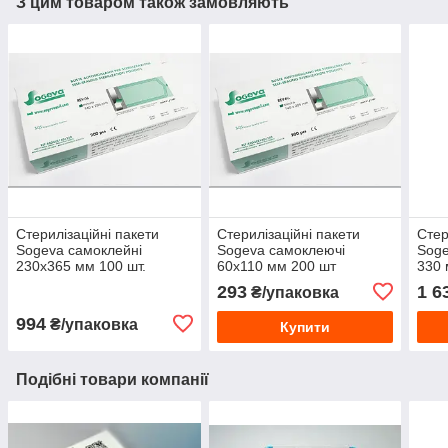
З цим товаром також замовляють
Стерилізаційні пакети
Стерилізаційні пакети
Стер
Sogeva самоклейні
Sogeva самоклеючі
Soge
230х365 мм 100 шт.
60х110 мм 200 шт
330 
293
1 6
₴/упаковка
994
₴/упаковка
Купити
Подібні товари компанії