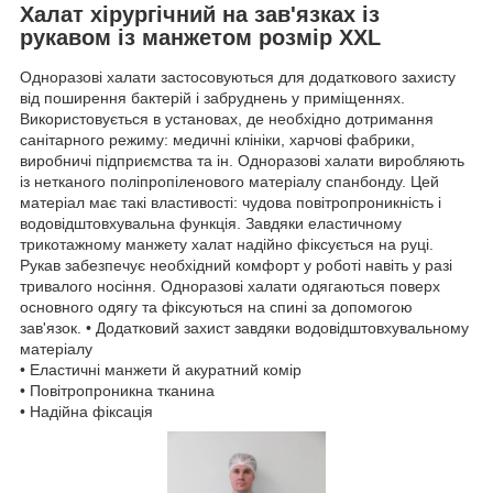
Халат хірургічний на зав'язках із
рукавом із манжетом розмір XXL
Одноразові халати застосовуються для додаткового захисту
від поширення бактерій і забруднень у приміщеннях.
Використовується в установах, де необхідно дотримання
санітарного режиму: медичні клініки, харчові фабрики,
виробничі підприємства та ін. Одноразові халати виробляють
із нетканого поліпропіленового матеріалу спанбонду. Цей
матеріал має такі властивості: чудова повітропроникність і
водовідштовхувальна функція. Завдяки еластичному
трикотажному манжету халат надійно фіксується на руці.
Рукав забезпечує необхідний комфорт у роботі навіть у разі
тривалого носіння. Одноразові халати одягаються поверх
основного одягу та фіксуються на спині за допомогою
зав'язок. • Додатковий захист завдяки водовідштовхувальному
матеріалу
• Еластичні манжети й акуратний комір
• Повітропроникна тканина
• Надійна фіксація