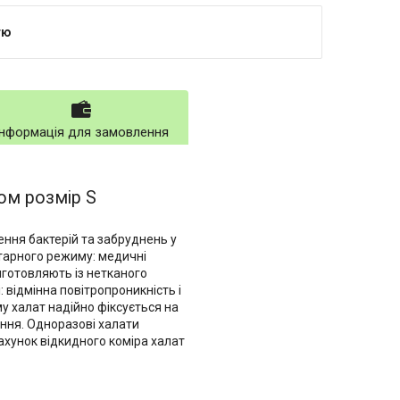
тю
Інформація для замовлення
том розмір S
ння бактерій та забруднень у
тарного режиму: медичні
виготовляють із нетканого
 відмінна повітропроникність і
 халат надійно фіксується на
іння. Одноразові халати
ахунок відкидного коміра халат