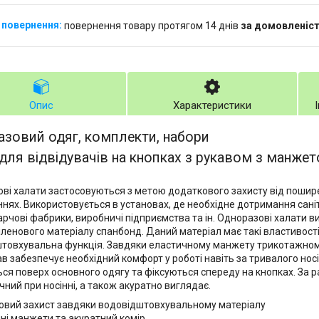
повернення товару протягом 14 днів
за домовленіс
Опис
Характеристики
зовий одяг, комплекти, набори
для відвідувачів на кнопках з рукавом з манже
ві халати застосовуються з метою додаткового захисту від пошире
нях. Використовується в установах, де необхідне дотримання сані
 харчові фабрики, виробничі підприємства та ін. Одноразові халати 
іленового матеріалу спанбонд. Даний матеріал має такі властивості:
товхувальна функція. Завдяки еластичному манжету трикотажному
кав забезпечує необхідний комфорт у роботі навіть за тривалого нос
ся поверх основного одягу та фіксуються спереду на кнопках. За р
чний при носінні, а також акуратно виглядає.
овий захист завдяки водовідштовхувальному матеріалу
чні манжети та акуратний комір