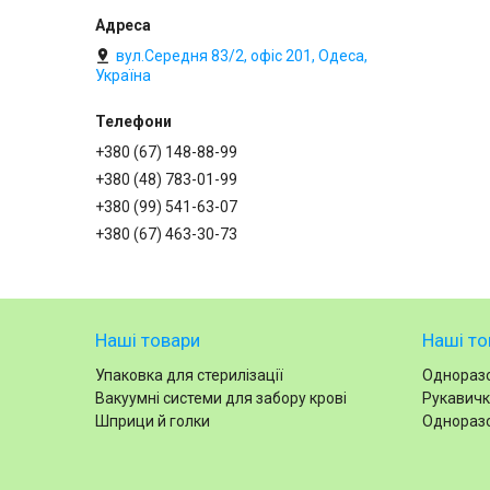
вул.Середня 83/2, офіс 201, Одеса,
Україна
+380 (67) 148-88-99
+380 (48) 783-01-99
+380 (99) 541-63-07
+380 (67) 463-30-73
Наші товари
Наші то
Упаковка для стерилізації
Одноразо
Вакуумні системи для забору крові
Рукавичк
Шприци й голки
Одноразо