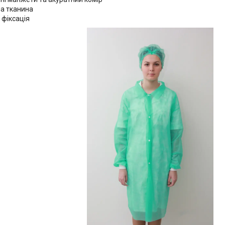
а тканина
 фіксація