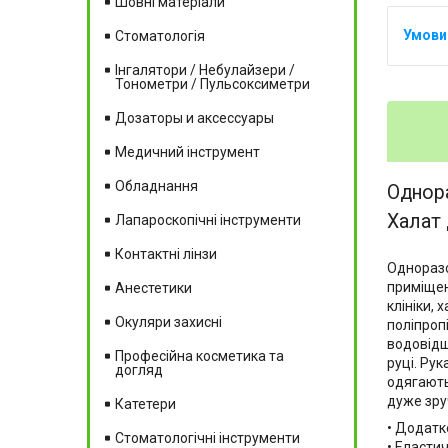
Шовні матеріали
Стоматологія
Інгалятори / Небулайзери /
Тонометри / Пульсоксиметри
Дозаторы и аксессуары
Медичний інструмент
Обладнання
Однора
Халат 
Лапароскопічні інструменти
Контактні лінзи
Одноразо
приміщен
Анестетики
клініки,
Окуляри захисні
поліпроп
водовідш
Професійна косметика та
руці. Ру
догляд
одягають
дуже зру
Катетери
• Додатк
Стоматологічні інструменти
• Еласти