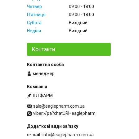
Четвер
09:00
18:00
Пʼятниця
09:00
18:00
Субота
Вихідний
Неділя
Вихідний
Контакти
менеджер
ІГЛ ФАРМ
sale@eaglepharm.com.ua
viber://pa?chatURI=eaglepharm
e-mail
info@eaglepharm.com.ua