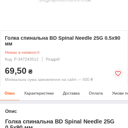
Голка спинальна BD Spinal Needle 25G 0.5х90
мм
Немає в наявності
Код: P-347243512
Роздріб
69,50
₴
Мінімальна сума замовлення на сайті — 500 ₴
Опис
Характеристики
Доставка
Оплата
Умови п
Опис
Голка спинальна BD Spinal Needle 25G
0.5х90 мм