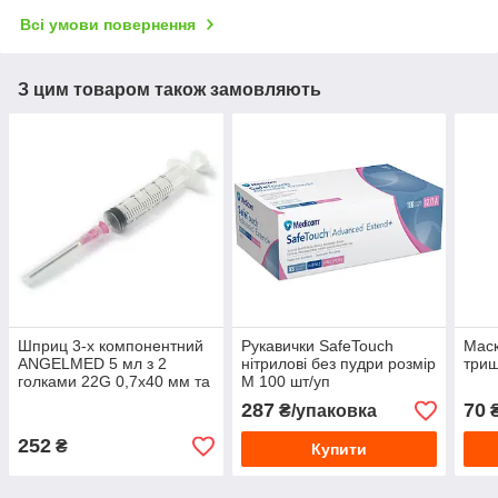
Всі умови повернення
З цим товаром також замовляють
Шприц 3-х компонентний
Рукавички SafeTouch
Маск
ANGELMED 5 мл з 2
нітрилові без пудри розмір
триш
голками 22G 0,7х40 мм та
М 100 шт/уп
23G 0,6х30/120 шт уп
287
70
₴/упаковка
₴
252
₴
Купити