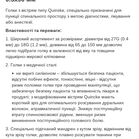
Голки з вістрям типу Quinske, спеціально призначені для
пункції спинального простору з метою діагностики, лікування
або анестезії.
Властивості та переваги:
1. Широкий асортимент за розмірами: діаметри від 27G (0.4
мм) до 18G (1.2 мм), довжина від 65 до 150 мм дозволяє
легко підібрати голку в залежності від віку та товщини
підшкірно-жирової клітковини.
2. Голки з медичної сталі
не вкриті силіконом – збільшується безпека пацієнта,
відсутні побічні ефекти; тонкостінні, міцні - відсутня
ризик поломки голки при проведенні маніпуляції, що
забезпечує безпеку пацієнта та впевненість лікаря в
продукті; з модифікованим вістрям Quinсke мають
короткий зріз для оптимального розсування дуральних
волокон, атравматичної пункції. Знижує постпункційну
втрату спинномозкової рідини, зменшує ризик
виникнення постпункційного головного болю.
3. Спеціально підігнаний мандрен з кутом зрізу, відмінним від
кута зрізу голки, дозволяє плавно розсувати тканини при