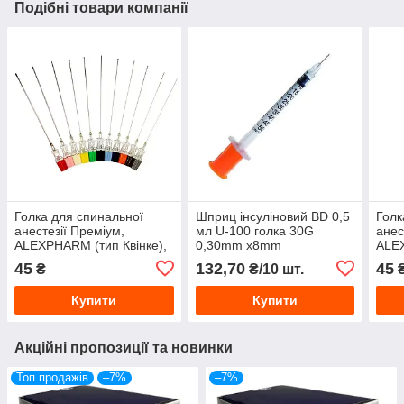
Подібні товари компанії
Голка для спинальної
Шприц інсуліновий BD 0,5
Голк
анестезії Преміум,
мл U-100 голка 30G
анес
ALEXPHARM (тип Квінке),
0,30mm х8mm
ALEX
розмір 22G 0,72*90мм
розм
45
132,70
45
₴
₴/10 шт.
Купити
Купити
Акційні пропозиції та новинки
Топ продажів
–7%
–7%