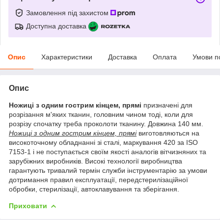
Замовлення під захистом
Доступна доставка
Опис
Характеристики
Доставка
Оплата
Умови п
Опис
Ножиці з одним гострим кінцем, прямі
призначені для
розрізання м'яких тканин, головним чином тоді, коли для
розрізу спочатку треба проколоти тканину. Довжина 140 мм.
Ножиці з одним гострим кінцем, прямі
виготовляються на
високоточному обладнанні зі сталі, маркування 420 за ISO
7153-1 і не поступається своїм якості аналогів вітчизняних та
зарубіжних виробників. Високі технології виробництва
гарантують тривалий термін служби інструментарію за умови
дотримання правил експлуатації, передстерилізаційної
обробки, стерилізації, автоклавування та зберігання.
Приховати