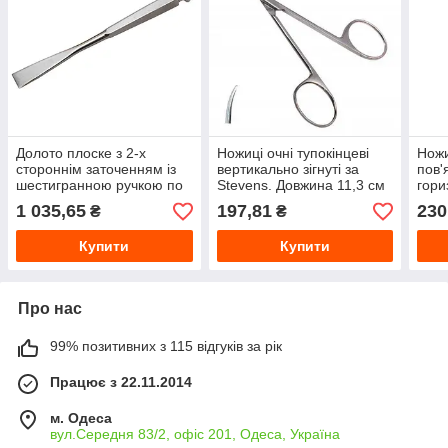
Долото плоске з 2-х
Ножиці очні тупокінцеві
Ножи
стороннім заточенням із
вертикально зігнуті за
пов'
шестигранною ручкою по
Stevens. Довжина 11,3 см
гори
Stille. Довжина 22,5 см,
List
1 035,65
197,81
230
₴
₴
ширина 10 мм.
Купити
Купити
Про нас
99% позитивних з 115 відгуків за рік
Працює з 22.11.2014
м. Одеса
вул.Середня 83/2, офіс 201, Одеса, Україна