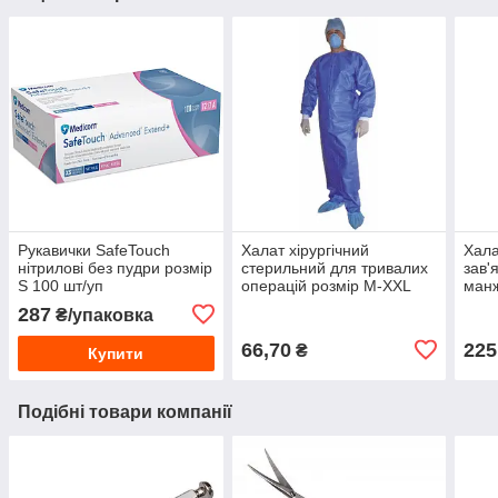
Рукавички SafeTouch
Халат хірургічний
Хала
нітрилові без пудри розмір
стерильний для тривалих
зав'
S 100 шт/уп
операцій розмір М-XXL
манж
пак. 
287
₴/упаковка
66,70
225
₴
Купити
Подібні товари компанії