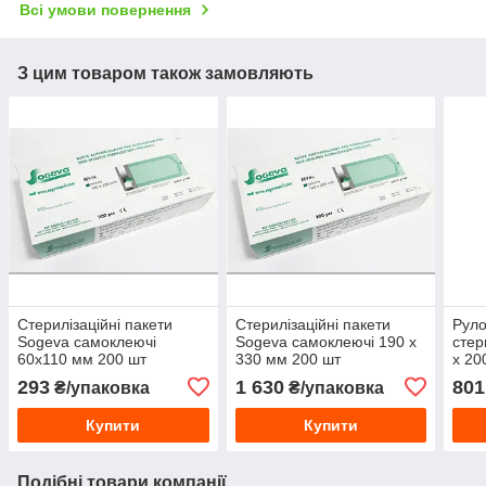
Всі умови повернення
З цим товаром також замовляють
Стерилізаційні пакети
Стерилізаційні пакети
Руло
Sogeva самоклеючі
Sogeva самоклеючі 190 х
стер
60х110 мм 200 шт
330 мм 200 шт
х 20
293
1 630
801
₴/упаковка
₴/упаковка
Купити
Купити
Подібні товари компанії