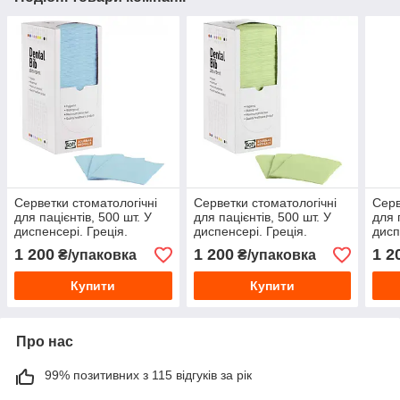
Серветки стоматологічні
Серветки стоматологічні
Серв
для пацієнтів, 500 шт. У
для пацієнтів, 500 шт. У
для 
диспенсері. Греція.
диспенсері. Греція.
дисп
(Світло-блакитне)
(Зелені)
1 200
1 200
1 2
₴/упаковка
₴/упаковка
Купити
Купити
Про нас
99% позитивних з 115 відгуків за рік