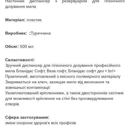
Настінний диспансер з резервуаром для гігієнічного
дозування мила
Матеріал:
пластик
Виробник: ;
Туреччина
Обсяг:
500 мл
C
властивості:
Зручний диспенсер для гігієнічного дозування професійного
мила Бланідас Софт, Ваза софт, Бланідас софт дез < br/>
Практичний, виготовлений з якісного полімерного матеріалу
Закривається на ключ, захищає мило від висихання та
зовнішньої контамінації
Укомплектований кріпленнями, а також двостороннім скотчем
для можливості кріплення на стіні без просвердлювання
отворів
Сфера застосування:
зміни охорони здоров'я всіх профілів