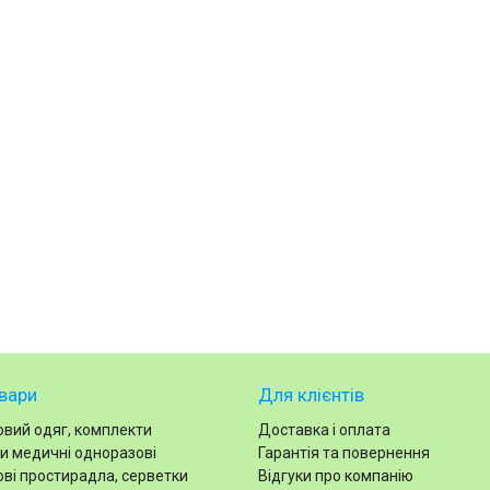
вари
Для клієнтів
вий одяг, комплекти
Доставка і оплата
и медичні одноразові
Гарантія та повернення
ві простирадла, серветки
Відгуки про компанію