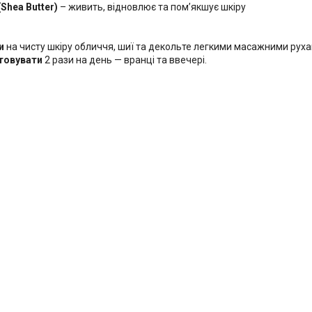
(Shea Butter)
– живить, відновлює та пом’якшує шкіру
и
на чисту шкіру обличчя, шиї та декольте легкими масажними рух
товувати
2 рази на день — вранці та ввечері.