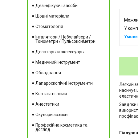
Дезінфікуючі засоби
Шовні матеріали
Стоматологія
У комп
Інгалятори / Небулайзери /
Тонометри / Пульсоксиметри
Дозаторы и аксессуары
Медичний інструмент
Обладнання
Лапароскопічні інструменти
Легкий з
насичує 
Контактні лінзи
еластичн
Анестетики
Завдяки 
використ
Окуляри захисні
профілакт
Професійна косметика та
догляд
Гіалурон