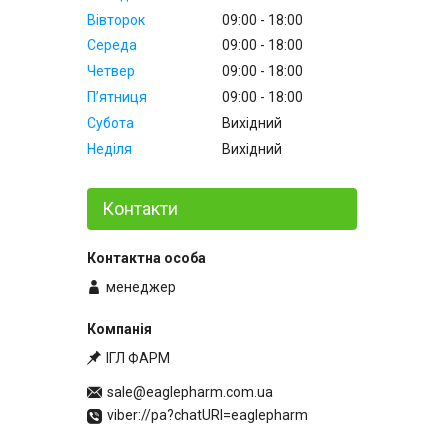
Вівторок
09:00
18:00
Середа
09:00
18:00
Четвер
09:00
18:00
Пʼятниця
09:00
18:00
Субота
Вихідний
Неділя
Вихідний
Контакти
менеджер
ІГЛ ФАРМ
sale@eaglepharm.com.ua
viber://pa?chatURI=eaglepharm