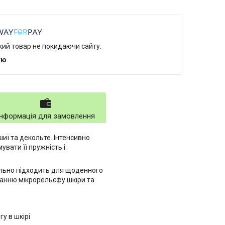
який товар не покидаючи сайту.
тю
Інформація для замовлення
ї та декольте. Інтенсивно
увати її пружність і
ально підходить для щоденного
ванню мікрорельєфу шкіри та
у в шкірі