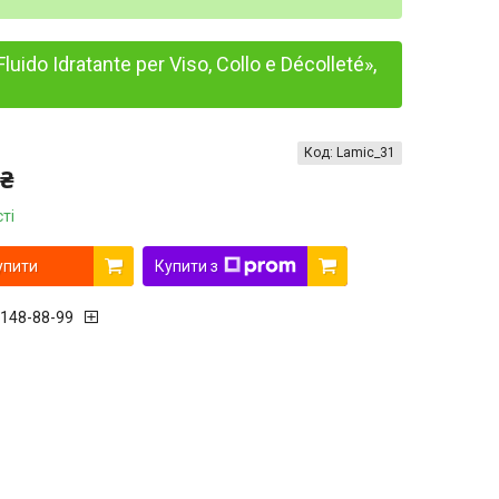
o Idratante per Viso, Collo e Décolleté»,
Код:
Lamic_31
 ₴
ті
упити
Купити з
 148-88-99