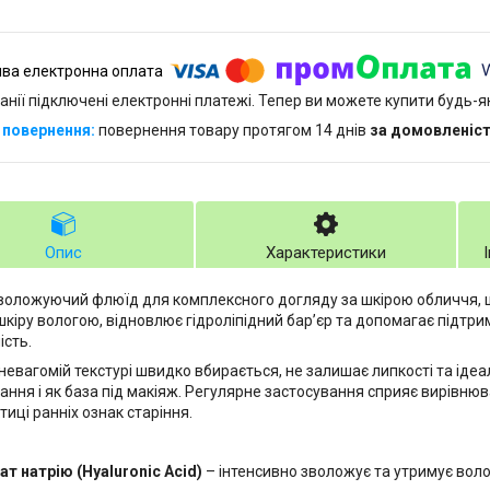
анії підключені електронні платежі. Тепер ви можете купити будь-
повернення товару протягом 14 днів
за домовленіс
Опис
Характеристики
воложуючий флюїд для комплексного догляду за шкірою обличчя, ши
шкіру вологою, відновлює гідроліпідний бар’єр та допомагає підтрим
ість.
невагомій текстурі швидко вбирається, не залишає липкості та іде
ання і як база під макіяж. Регулярне застосування сприяє вирівню
иці ранніх ознак старіння.
ат натрію (Hyaluronic Acid)
– інтенсивно зволожує та утримує волог