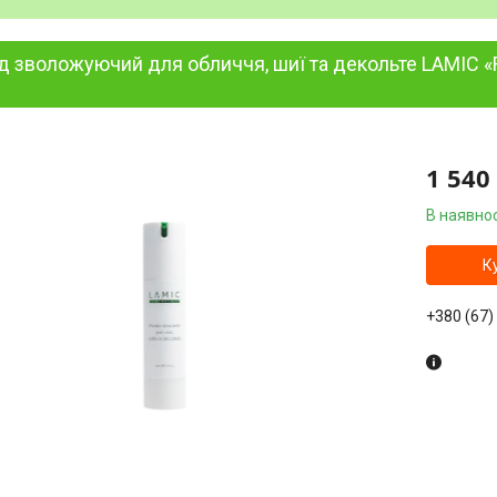
 зволожуючий для обличчя, шиї та декольте LAMIC «Fluid
л
1 540
В наявнос
К
+380 (67)