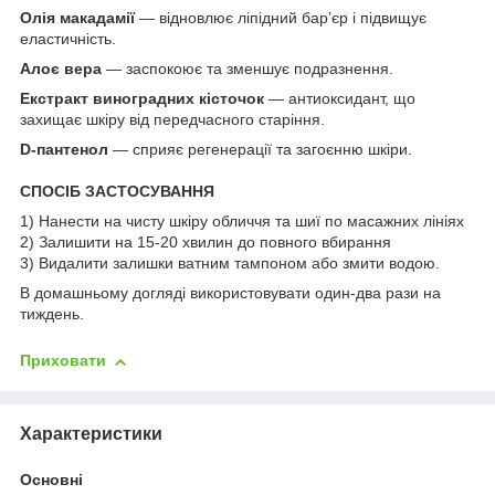
Олія макадамії
— відновлює ліпідний бар’єр і підвищує
еластичність.
Алоє вера
— заспокоює та зменшує подразнення.
Екстракт виноградних кісточок
— антиоксидант, що
захищає шкіру від передчасного старіння.
D-пантенол
— сприяє регенерації та загоєнню шкіри.
СПОСІБ ЗАСТОСУВАННЯ
1) Нанести на чисту шкіру обличчя та шиї по масажних лініях
2) Залишити на 15-20 хвилин до повного вбирання
3) Видалити залишки ватним тампоном або змити водою.
В домашньому догляді використовувати один-два рази на
тиждень.
Приховати
Характеристики
Основні