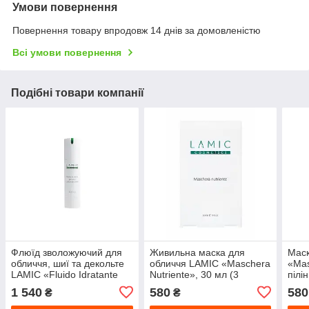
Умови повернення
Повернення товару впродовж 14 днів за домовленістю
Всі умови повернення
Подібні товари компанії
Флюїд зволожуючий для
Живильна маска для
Маск
обличчя, шиї та декольте
обличчя LAMIC «Maschera
«Mas
LAMIC «Fluido Idratante
Nutriente», 30 мл (3
пілі
per Viso, Collo e
процедури)
кисл
1 540
580
580
₴
₴
Décolleté», 50 мл
проц