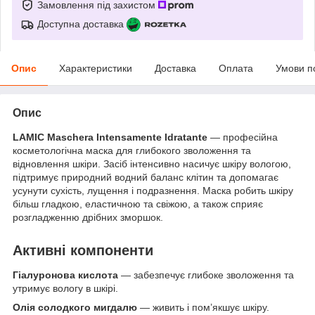
Замовлення під захистом
Доступна доставка
Опис
Характеристики
Доставка
Оплата
Умови п
Опис
LAMIC Maschera Intensamente Idratante
— професійна
косметологічна маска для глибокого зволоження та
відновлення шкіри. Засіб інтенсивно насичує шкіру вологою,
підтримує природний водний баланс клітин та допомагає
усунути сухість, лущення і подразнення. Маска робить шкіру
більш гладкою, еластичною та свіжою, а також сприяє
розгладженню дрібних зморшок.
Активні компоненти
Гіалуронова кислота
— забезпечує глибоке зволоження та
утримує вологу в шкірі.
Олія солодкого мигдалю
— живить і пом’якшує шкіру.