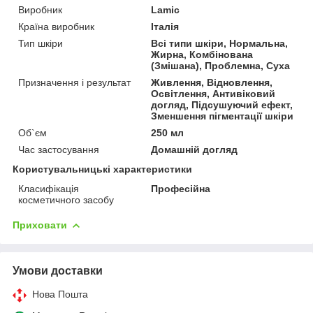
Виробник
Lamic
Країна виробник
Італія
Тип шкіри
Всі типи шкіри, Нормальна,
Жирна, Комбінована
(Змішана), Проблемна, Суха
Призначення і результат
Живлення, Відновлення,
Освітлення, Антивіковий
догляд, Підсушуючий ефект,
Зменшення пігментації шкіри
Об`єм
250 мл
Час застосування
Домашній догляд
Користувальницькі характеристики
Класифікація
Професійна
косметичного засобу
Приховати
Умови доставки
Нова Пошта