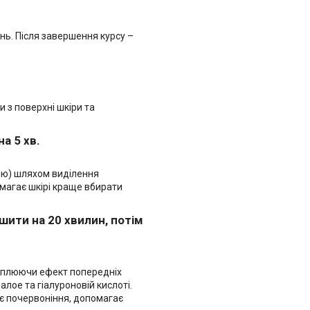
нь. Після завершення курсу –
и з поверхні шкіри та
а 5 хв.
ою) шляхом виділення
омагає шкірі краще вбирати
шити на 20 хвилин, потім
кріплюючи ефект попередніх
алое та гіалуроновій кислоті.
ує почервоніння, допомагає