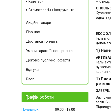
Катетери
— Стимул
СПОСІБ
Стоматологічні інструменти
Курс скл
одна під
Акційні товари
Про нас
ЕКСФОЛІ
Гель міс
Доставка і оплата
допомага
1) Нан
Умови гарантії і повернення
АКТИВАЦІ
Договір публічної оферти
Гель-акт
вуглекис
Відгуки
корисні 
1) Ряс
Блог
ретель
ЗАВЕРШЕ
Графік роботи
Заспокій
гелів. Ві
Підвищує
Понеділок
09:00
18:00