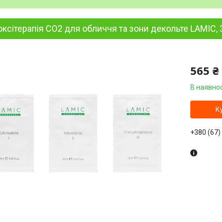
ксітерапія CO2 для обличчя та зони декольте LAMIC, 
565 ₴
В наявнос
К
+380 (67)