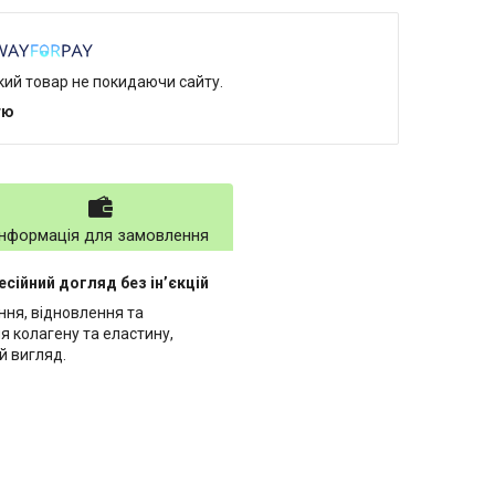
який товар не покидаючи сайту.
тю
Інформація для замовлення
есійний догляд без інʼєкцій
ння, відновлення та
я колагену та еластину,
й вигляд.