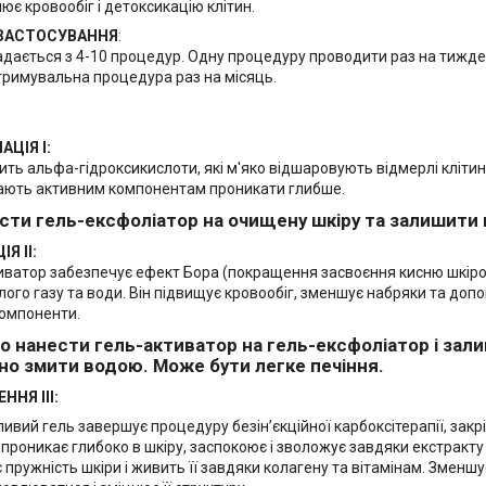
ює кровообіг і детоксикацію клітин.
 ЗАСТОСУВАННЯ
:
адається з 4-10 процедур. Одну процедуру проводити раз на тижде
тримувальна процедура раз на місяць.
АЦІЯ I:
тить альфа-гідроксикислоти, які м'яко відшаровують відмерлі клітин
ють активним компонентам проникати глибше.
ести гель-ексфоліатор на очищену шкіру та залишити н
Я ІІ:
иватор забезпечує ефект Бора (покращення засвоєння кисню шкір
лого газу та води. Він підвищує кровообіг, зменшує набряки та доп
компоненти.
но нанести гель-активатор на гель-ексфоліатор і зали
но змити водою. Може бути легке печіння.
ННЯ ІІІ:
ливий гель завершує процедуру безінʼєкційної карбоксітерапії, за
н проникає глибоко в шкіру, заспокоює і зволожує завдяки екстракту 
 пружність шкіри і живить її завдяки колагену та вітамінам. Зменш