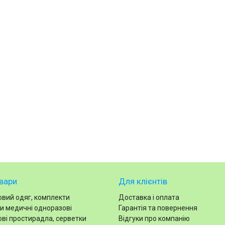
вари
Для клієнтів
вий одяг, комплекти
Доставка і оплата
и медичні одноразові
Гарантія та повернення
ві простирадла, серветки
Відгуки про компанію