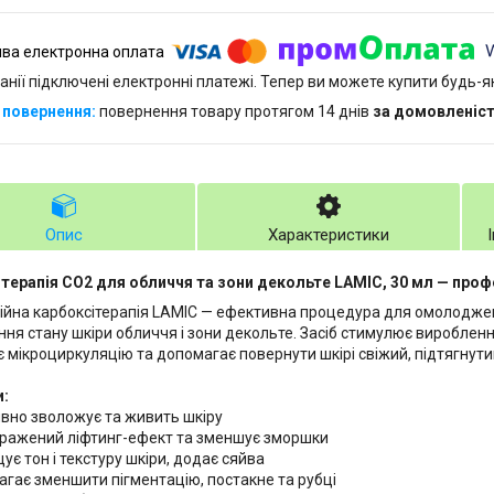
анії підключені електронні платежі. Тепер ви можете купити будь-
повернення товару протягом 14 днів
за домовленіс
Опис
Характеристики
терапія CO2 для обличчя та зони декольте LAMIC, 30 мл — проф
ційна карбоксітерапія LAMIC — ефективна процедура для омолодже
ня стану шкіри обличчя і зони декольте. Засіб стимулює виробленн
 мікроциркуляцію та допомагає повернути шкірі свіжий, підтягнути
и:
ивно зволожує та живить шкіру
ражений ліфтинг-ефект та зменшує зморшки
ує тон і текстуру шкіри, додає сяйва
гає зменшити пігментацію, постакне та рубці