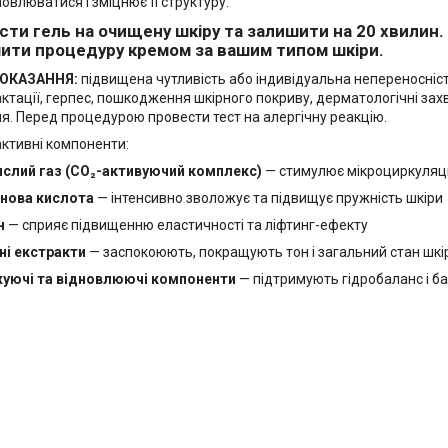
новлюватися і зміцнює її структуру.
ести гель на очищену шкіру та залишити на 20 хвилин.
ити процедуру кремом за вашим типом шкіри.
ОКАЗАННЯ:
підвищена чутливість або індивідуальна непереносність
актації, герпес, пошкодження шкірного покриву, дерматологічні за
я. Перед процедурою провести тест на алергічну реакцію.
активні компоненти:
ислий газ (CO₂-активуючий комплекс)
— стимулює мікроциркуляці
онова кислота
— інтенсивно зволожує та підвищує пружність шкіри
н
— сприяє підвищенню еластичності та ліфтинг-ефекту
ні екстракти
— заспокоюють, покращують тон і загальний стан шкі
уючі та відновлюючі компоненти
— підтримують гідробаланс і б