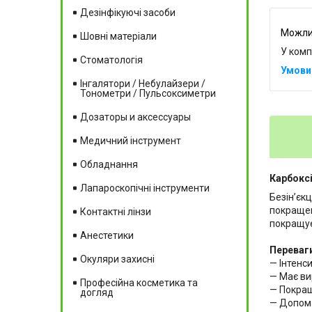
Дезінфікуючі засоби
Шовні матеріали
У комп
Стоматологія
Інгалятори / Небулайзери /
Тонометри / Пульсоксиметри
Дозаторы и аксессуары
Медичний інструмент
Обладнання
Карбоксі
Лапароскопічні інструменти
Безінʼєк
покращен
Контактні лінзи
покращує
Анестетики
Переваг
Окуляри захисні
— Інтенс
— Має ви
Професійна косметика та
— Покращ
догляд
— Допома