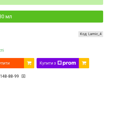
30 мл
Код:
Lamic_4
ті
упити
Купити з
 148-88-99