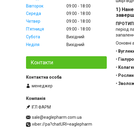
шкірі від
Вівторок
09:00
18:00
1) Нан
Середа
09:00
18:00
заверш
Четвер
09:00
18:00
ПРОТИП
Пʼятниця
09:00
18:00
період л
запаленн
Субота
Вихідний
Основні 
Неділя
Вихідний
•
Вуглек
•
Гіалур
Контакти
•
Колаге
•
Рослин
•
Зволож
менеджер
ІГЛ ФАРМ
sale@eaglepharm.com.ua
viber://pa?chatURI=eaglepharm