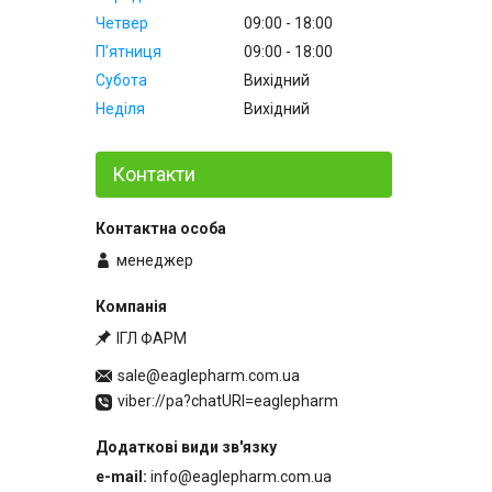
Четвер
09:00
18:00
Пʼятниця
09:00
18:00
Субота
Вихідний
Неділя
Вихідний
Контакти
менеджер
ІГЛ ФАРМ
sale@eaglepharm.com.ua
viber://pa?chatURI=eaglepharm
e-mail
info@eaglepharm.com.ua