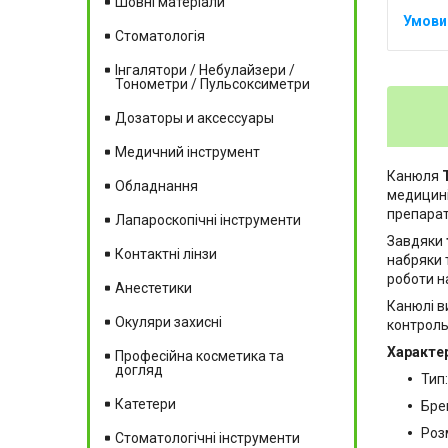
Шовні матеріали
Стоматологія
Інгалятори / Небулайзери /
Тонометри / Пульсоксиметри
Дозаторы и аксессуары
Медичний інструмент
Канюля
Обладнання
медицині
препарат
Лапароскопічні інструменти
Завдяки
Контактні лінзи
набряки 
роботи н
Анестетики
Канюлі в
Окуляри захисні
контроль
Характе
Професійна косметика та
догляд
Тип
Катетери
Бре
Розм
Стоматологічні інструменти