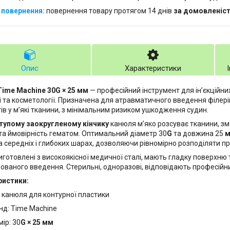
повернення товару протягом 14 днів
за домовленіс
Опис
Характеристики
Time Machine 30G × 25 мм
— професійний інструмент для ін’єкційни
 та косметології. Призначена для атравматичного введення філерів 
ів у м’які тканини, з мінімальним ризиком ушкодження судин.
тупому заокругленому кінчику
канюля м’яко розсуває тканини, зм
та ймовірність гематом. Оптимальний діаметр 30
G
та довжина 25
а середніх і глибоких шарах, дозволяючи рівномірно розподіляти п
иготовлені з високоякісної медичної сталі, мають гладку поверхню т
ованого введення. Стерильні, одноразові, відповідають професійн
ристики:
: канюля для контурної пластики
нд: Time Machine
ір: 30
G × 25 мм