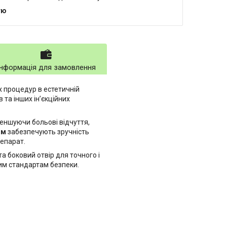
тю
Інформація для замовлення
х процедур в естетичній
та інших ін’єкційних
еншуючи больові відчуття,
мм
забезпечують зручність
репарат.
а боковий отвір для точного і
им стандартам безпеки.