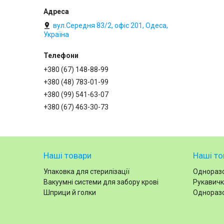
вул.Середня 83/2, офіс 201, Одеса,
Україна
+380 (67) 148-88-99
+380 (48) 783-01-99
+380 (99) 541-63-07
+380 (67) 463-30-73
Наші товари
Наші то
Упаковка для стерилізації
Одноразо
Вакуумні системи для забору крові
Рукавичк
Шприци й голки
Одноразо