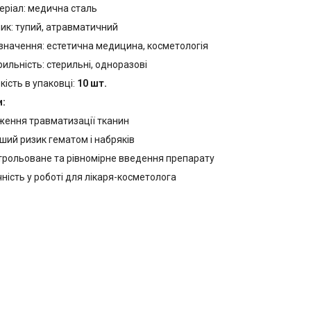
еріал: медична сталь
чик: тупий, атравматичний
значення: естетична медицина, косметологія
рильність: стерильні, одноразові
кість в упаковці:
10 шт.
и:
ження травматизації тканин
ший ризик гематом і набряків
трольоване та рівномірне введення препарату
чність у роботі для лікаря-косметолога