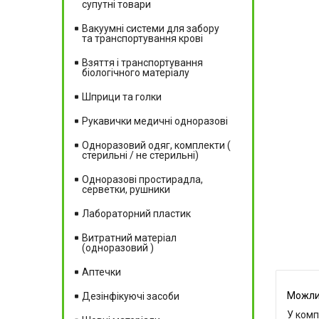
супутні товари
Вакуумні системи для забору
та транспортування крові
Взяття і транспортування
біологічного матеріалу
Шприци та голки
Рукавички медичні одноразові
Одноразовий одяг, комплекти (
стерильні / не стерильні)
Одноразові простирадла,
серветки, рушники
Лабораторний пластик
Витратний матеріал
(одноразовий )
Аптечки
Дезінфікуючі засоби
У комп