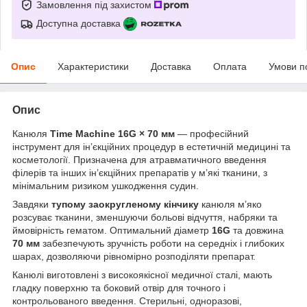
Замовлення під захистом
Доступна доставка
Опис
Характеристики
Доставка
Оплата
Умови п
Опис
Канюля
Time Machine 16G × 70 мм
— професійний
інструмент для ін’єкційних процедур в естетичній медицині та
косметології. Призначена для атравматичного введення
філерів та інших ін’єкційних препаратів у м’які тканини, з
мінімальним ризиком ушкодження судин.
Завдяки
тупому заокругленому кінчику
канюля м’яко
розсуває тканини, зменшуючи больові відчуття, набряки та
ймовірність гематом. Оптимальний діаметр
16G
та довжина
70 мм
забезпечують зручність роботи на середніх і глибоких
шарах, дозволяючи рівномірно розподіляти препарат.
Канюлі виготовлені з високоякісної медичної сталі, мають
гладку поверхню та боковий отвір для точного і
контрольованого введення. Стерильні, одноразові,