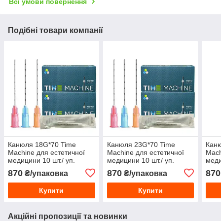
Всі умови повернення
Подібні товари компанії
Канюля 18G*70 Time
Канюля 23G*70 Time
Каню
Machine для естетичної
Machine для естетичної
Mach
медицини 10 шт./ уп.
медицини 10 шт./ уп.
меди
870
870
870
₴/упаковка
₴/упаковка
Купити
Купити
Акційні пропозиції та новинки