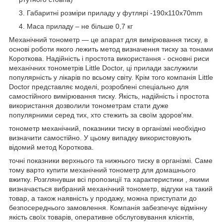
Габаритні розміри приладу у футлярі -190x110x70mm
Маса приладу – не більше 0,7 кг
Механічний тонометр ― це апарат для вимірювання тиску, в
основі роботи якого лежить метод визначення тиску за тонами
Короткова. Надійність і простота використання - основні риси
механічних тонометрів Little Doctor, ці прилади заслужили
популярність у лікарів по всьому світу. Крім того компанія Little
Doctor представляє моделі, розроблені спеціально для
самостійного вимірювання тиску. Якість, надійність і простота
використання дозволили тонометрам стати дуже
популярними серед тих, хто стежить за своїм здоров'ям.
тонометр механічний, показники тиску в організмі необхідно
визначити самостійно. У цьому випадку використовують
відомий метод Короткова.
точні показники верхнього та нижнього тиску в організмі. Саме
тому варто купити механічний тонометр для домашнього
вжитку. Розглянувши всі пропозиції та характеристики , якими
визначається вибраний механічний тонометр, відгуки на такий
товар, а також наявність у продажу, можна приступати до
безпосереднього замовлення. Компанія забезпечує відмінну
якість своїх товарів, оперативне обслуговування клієнтів,