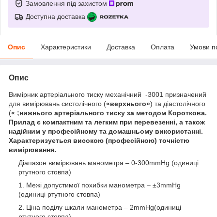
Замовлення під захистом
Доступна доставка
Опис
Характеристики
Доставка
Оплата
Умови п
Опис
Вимірник артеріального тиску механічний -3001 призначений
для вимірювань систолічного (
«верхнього»
) та діастолічного
(
« ;нижнього артеріального тиску за методом Короткова.
Прилад є компактним та легким при перевезенні, а також
надійним у професійному та домашньому використанні.
Характеризується високою (професійною) точністю
вимірювання.
Діапазон вимірювань манометра – 0-300mmHg (одиниці
ртутного стовпа)
Межі допустимої похибки манометра – ±3mmHg
(одиниці ртутного стовпа)
Ціна поділу шкали манометра – 2mmHg(одиниці
ртутного стовпа)