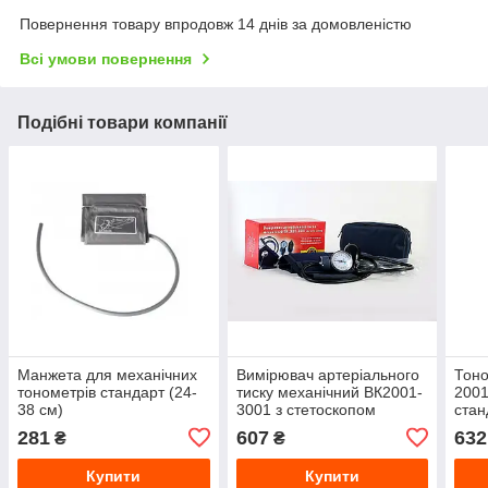
Повернення товару впродовж 14 днів за домовленістю
Всі умови повернення
Подібні товари компанії
Манжета для механічних
Вимірювач артеріального
Тоно
тонометрів стандарт (24-
тиску механічний ВК2001-
2001
38 см)
3001 з стетоскопом
стан
(манжета 20-29см)
281
607
632
₴
₴
Дитячий
Купити
Купити