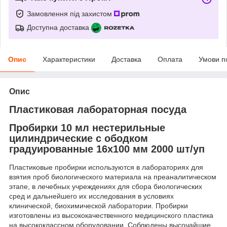
Замовлення під захистом
Доступна доставка
Опис
Характеристики
Доставка
Оплата
Умови п
Опис
Пластиковая лабораторная посуда
Пробирки 10 мл нестерильные
цилиндрические с ободком
градуированные 16x100 мм 2000 шт/уп
Пластиковые пробирки используются в лабораториях для
взятия проб биологического материала на преаналитическом
этапе, в лечебных учреждениях для сбора биологических
сред и дальнейшего их исследования в условиях
клинической, биохимической лаборатории. Пробирки
изготовлены из высококачественного медицинского пластика
на высококлассном оборудовании. Соблюдены высочайшие