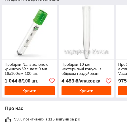
Пробірки Na із зеленою
Пробірки 10 мл
Проб
кришкою Vacutest 9 мл
нестерильні конусні з
акти
16х100мм 100 шт.
обідком градуйовані
Vacu
16x100 мм 2000 шт./пач.
кри
1 044
4 483
975
₴/100 шт.
₴/упаковка
(поліпропілен)
упак
Купити
Купити
Про нас
99% позитивних з 115 відгуків за рік