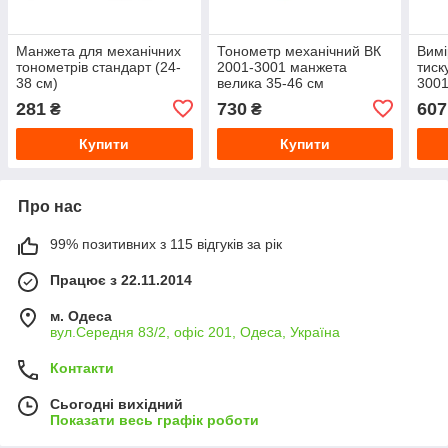
Манжета для механічних
Тонометр механічний ВК
Вимі
тонометрів стандарт (24-
2001-3001 манжета
тиск
38 см)
велика 35-46 см
3001
(ман
281
730
607
₴
₴
Дит
Купити
Купити
Про нас
99% позитивних з 115 відгуків за рік
Працює з 22.11.2014
м. Одеса
вул.Середня 83/2, офіс 201, Одеса, Україна
Контакти
Сьогодні вихідний
Показати весь графік роботи