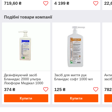
719,60
4 199
22,
₴
₴
Подібні товари компанії
Дезінфікуючий засіб
Засіб для миття рук
Ант
Бланидас 2000 ультра
Бланідас софт 1000 мл
засі
Лізоформ Медікал 1000
мл
374
125
782
₴
₴
Купити
Купити