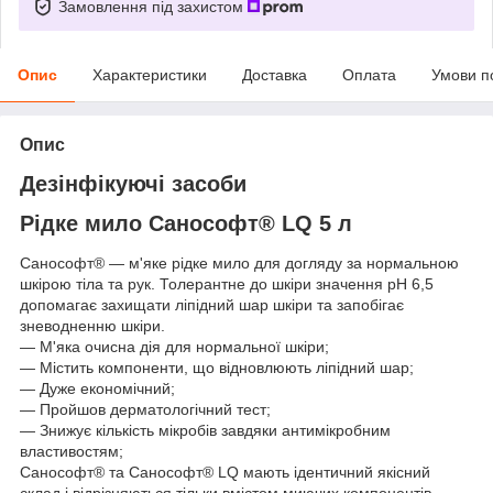
Замовлення під захистом
Опис
Характеристики
Доставка
Оплата
Умови п
Опис
Дезінфікуючі засоби
Рідке мило Санософт® LQ 5 л
Санософт® ― м'яке рідке мило для догляду за нормальною
шкірою тіла та рук. Толерантне до шкіри значення рН 6,5
допомагає захищати ліпідний шар шкіри та запобігає
зневодненню шкіри.
― М'яка очисна дія для нормальної шкіри;
― Містить компоненти, що відновлюють ліпідний шар;
― Дуже економічний;
― Пройшов дерматологічний тест;
― Знижує кількість мікробів завдяки антимікробним
властивостям;
Санософт® та Санософт® LQ мають ідентичний якісний