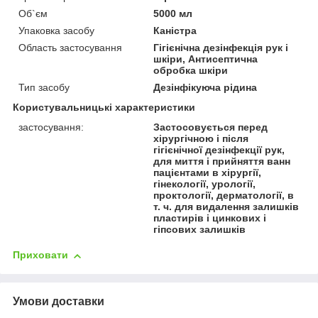
Об`єм
5000 мл
Упаковка засобу
Каністра
Область застосування
Гігієнічна дезінфекція рук і
шкіри, Антисептична
обробка шкіри
Тип засобу
Дезінфікуюча рідина
Користувальницькі характеристики
застосування:
Застосовується перед
хірургічною і після
гігієнічної дезінфекції рук,
для миття і прийняття ванн
пацієнтами в хірургії,
гінекології, урології,
проктології, дерматології, в
т. ч. для видалення залишків
пластирів і цинкових і
гіпсових залишків
Приховати
Умови доставки