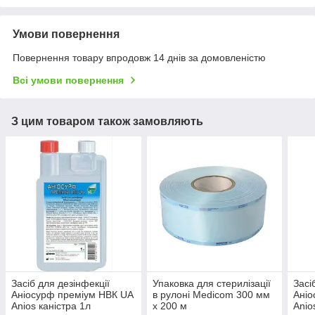
Умови повернення
Повернення товару впродовж 14 днів за домовленістю
Всі умови повернення
З цим товаром також замовляють
Засіб для дезінфекції
Упаковка для стерилізації
Засі
Аніосурф преміум НВК UA
в рулоні Medicom 300 мм
Аніо
Anios каністра 1л
х 200 м
Anio