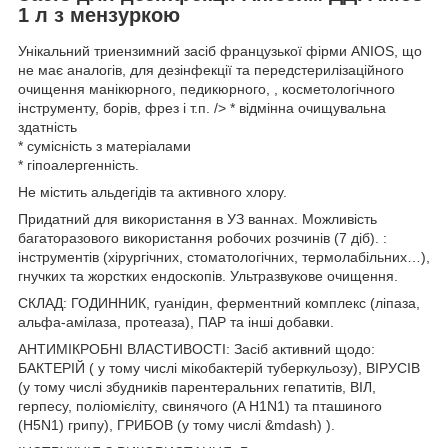
1 л з мензуркою
Унікальний триензимний засіб французької фірми ANIOS, що
не має аналогів, для дезінфекції та передстерилізаційного
очищення манікюрного, педикюрного, , косметологічного
інструменту, борів, фрез і т.п. /> * відмінна очищувальна
здатність
* сумісність з матеріалами
* гіпоалергенність.
Не містить альдегідів та активного хлору.
Придатний для використання в УЗ ваннах. Можливість
багаторазового використання робочих розчинів (7 діб). :
інструментів (хірургічних, стоматологічних, термолабільних…),
гнучких та жорстких ендоскопів. Ультразвукове очищення.
СКЛАД: ГОДИННИК, гуанідин, ферментний комплекс (ліпаза,
альфа-амілаза, протеаза), ПАР та інші добавки.
АНТИМІКРОБНІ ВЛАСТИВОСТІ: Засіб активний щодо:
БАКТЕРІЙ ( у тому числі мікобактерій туберкульозу), ВІРУСІВ
(у тому числі збудників парентеральних гепатитів, ВІЛ,
герпесу, поліомієліту, свинячого (A H1N1) та пташиного
(H5N1) грипу), ГРИБОВ (у тому числі &mdash) ).