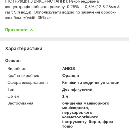
ІНСТРУКЦІЯ З ВИКОРИСТАННЯ: Рекомендована
концентрація робочого розчину: 0,25% — 0,5% (12,5-25мл &
rarr; 5 л води). Обполіскувати водою по закінченні обробки
засобом. ="width:35%"/>
Приховати
Характеристики
Основні
Виробник
ANIOS
Країна виробник
Франція
Сфера використання
Клініки та медичні установи
Тип
Дезінфікуючий
Об`єм
1 л
Застосування
очищення манікюрного,
манікюрного,
перукарського,
косметологічного
інструменту, борів, фрез
тощо