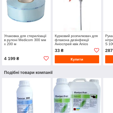
Упаковка для стерилізації
Курковий розпилювач для
Рука
в рулоні Medicom 300 мм
флакона дезінфекції
нітр
х 200 м
Аніоспрей квік Anios
S 10
33
287
₴
4 199
₴
Купити
Подібні товари компанії