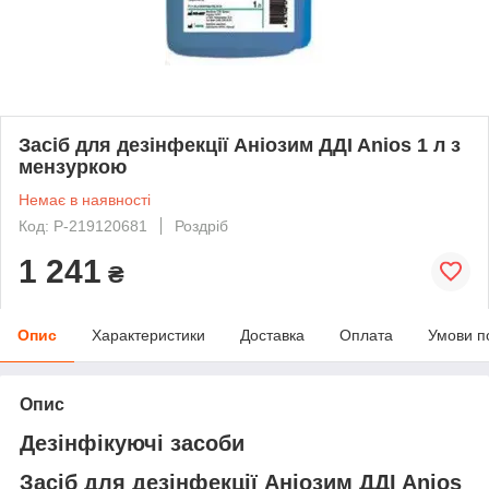
Засіб для дезінфекції Аніозим ДДI Anios 1 л з
мензуркою
Немає в наявності
Код: P-219120681
Роздріб
1 241
₴
Опис
Характеристики
Доставка
Оплата
Умови п
Опис
Дезінфікуючі засоби
Засіб для дезінфекції Аніозим ДДI Anios