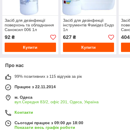
Засіб для дезінфекції
Засіб для дезінфекції
Засі
поверхонь та обладнання
інструментів Фамідез Ендо
пове
Саноксил 006 1л
1л
Сано
92
627
404
₴
₴
Купити
Купити
Про нас
99% позитивних з 115 відгуків за рік
Працює з 22.11.2014
м. Одеса
вул.Середня 83/2, офіс 201, Одеса, Україна
Контакти
Сьогодні працює з 09:00 до 18:00
Показати весь графік роботи