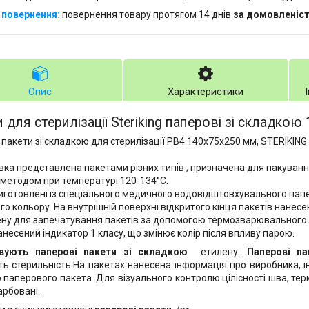
повернення товару протягом 14 днів
за домовленіс
Опис
Характеристики
 для стерилізації Steriking паперові зі складко
 пакети зі складкою для стерилізації PB4 140x75x250 мм, STERIKING
вка представлена пакетами різних типів ; призначена для пакуванн
методом при температурі 120-134°С.
иготовлені із спеціального медичного водовідштовхувального пап
го кольору. На внутрішній поверхні відкритого кінця пакетів нанесе
ну для запечатування пакетів за допомогою термозварювального а
анесений індикатор 1 класу, що змінює колір після впливу парою.
вують паперові пакети зі складкою
етилену.
Паперові па
ть стерильність.На пакетах нанесена інформація про виробника, і
р паперового пакета. Для візуального контролю цілісності шва, те
рбовані.