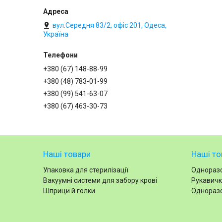
вул.Середня 83/2, офіс 201, Одеса,
Україна
+380 (67) 148-88-99
+380 (48) 783-01-99
+380 (99) 541-63-07
+380 (67) 463-30-73
Наші товари
Наші то
Упаковка для стерилізації
Одноразо
Вакуумні системи для забору крові
Рукавичк
Шприци й голки
Одноразо