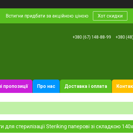
Встигни придбати за акційною ціною
Хот скидки
+380 (67) 148-88-99
+380 (48
і пропозиції
Про нас
Доставка і оплата
Контак
и для стерилізації Steriking паперові зі складкою 14