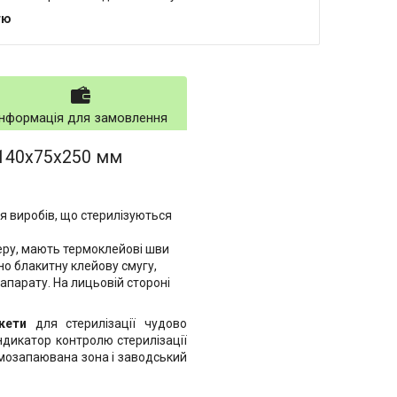
тю
Інформація для замовлення
ю 140x75x250 мм
я виробів, що стерилізуються
еру, мають термоклейові шви
но блакитну клейову смугу,
парату. На лицьовій стороні
кети
для стерилізації чудово
ндикатор контролю стерилізації
рмозапаювана зона і заводський