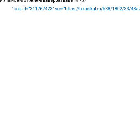
и з яких виготовлені
паперові пакети
/p>
" link-id="311767423" src="https://b.radikal.ru/b38/1802/33/48