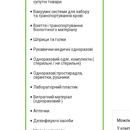
супутні товари
Вакуумні системи для забору
та транспортування крові
Взяття і транспортування
біологічного матеріалу
Шприци та голки
Рукавички медичні одноразові
Одноразовий одяг, комплекти (
стерильні / не стерильні)
Одноразові простирадла,
серветки, рушники
Лабораторний пластик
Витратний матеріал
(одноразовий )
Аптечки
Дезінфікуючі засоби
У комп