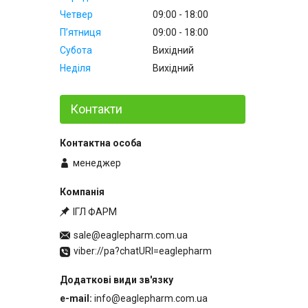
Четвер
09:00
18:00
Пʼятниця
09:00
18:00
Субота
Вихідний
Неділя
Вихідний
Контакти
менеджер
ІГЛ ФАРМ
sale@eaglepharm.com.ua
viber://pa?chatURI=eaglepharm
e-mail
info@eaglepharm.com.ua