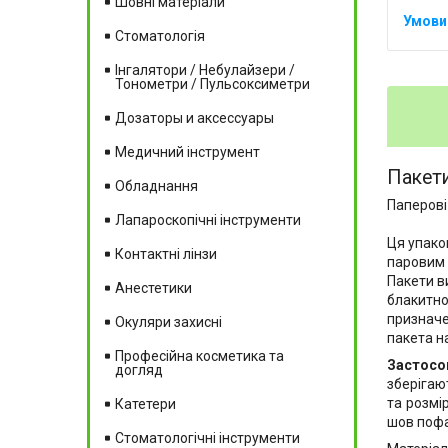
Шовні матеріали
Стоматологія
Інгалятори / Небулайзери /
Тонометри / Пульсоксиметри
Дозаторы и аксессуары
Медичний інструмент
Пакети
Обладнання
Паперові
Лапароскопічні інструменти
Ця упако
Контактні лінзи
паровим 
Пакети в
Анестетики
блакитно
призначе
Окуляри захисні
пакета н
Професійна косметика та
Застосо
догляд
зберігаю
та розмі
Катетери
шов пофа
Стоматологічні інструменти