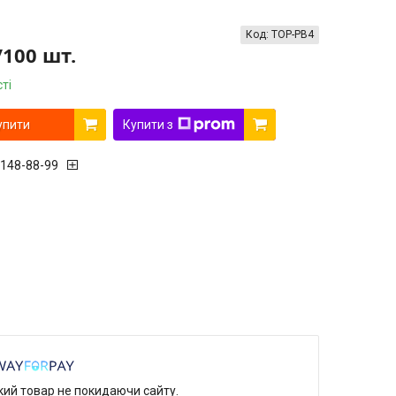
Код:
TOP-PB4
/100 шт.
ті
упити
Купити з
 148-88-99
який товар не покидаючи сайту.