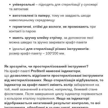
універсальні
– підходять для стерилізації у сухожарі
та автоклаві
виготовлені із паперу
, тому не завдають шкоди
навколишньому середовищу
герметичні
,
стійкі до вологи
,
не промокають
при
контакті із парою
мають зручну клейку стрічку
, за допомогою якої
можна швидко та зручно закривати крафт-пакети
ідеальні
для стерилізації різних інструментів
:
розмір крафт-пакету – 100*200 мм.
Як зрозуміти, чи простерилізований інструмент?
На крафт-пакеті
ProSteril
нанесені індикатори
,
що
дозволяють відрізнити простерилізовані інструменти
від нестерилізованих
.
Якщо стерилізація відбувалася, то
індикатор на крафт-пакеті змінить колір
забарвлення на
той, який зазначений в еталоні, наприклад, бежевий стане
фіолетовим. Після завершення циклу індикатор порівнюється
з кольором еталону порівняння.
Якщо на індикаторі
відображається негативний результат контролю, то всі
інструменти, оброблені в цьому циклі, вважають