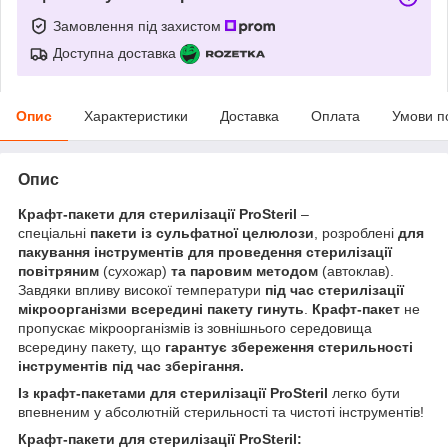
Замовлення під захистом
Доступна доставка
Опис
Характеристики
Доставка
Оплата
Умови п
Опис
Крафт-пакети для стерилізації
ProSteril
–
спеціальні
пакети із сульфатної целюлози
, розроблені
для
пакування інструментів для проведення стерилізації
повітряним
(сухожар)
та паровим методом
(автоклав).
Завдяки впливу високої температури
під час стерилізації
мікроорганізми всередині пакету гинуть
.
Крафт-пакет
не
пропускає мікроорганізмів із зовнішнього середовища
всередину пакету, що
гарантує збереження стерильності
інструментів під час зберігання.
Із крафт-пакетами для стерилізації
ProSteril
легко бути
впевненим у абсолютній стерильності та чистоті інструментів!
Крафт-пакети для стерилізації
ProSteril
: