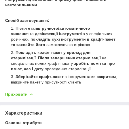
нестерильними
.
Спосіб застосування:
Після етапів ручного/автоматичного
чищення
та
дезінфекції інструментів
у спеціальних
розчинах,
покладіть сухі інструменти в крафт-пакет
та заклейте його
самоклеючою стрічкою.
Покладіть крафт-пакет у прилад для
стерилізації
.
Після завершення стерилізації
на
спеціальних полях крафт-пакету
зробіть помітки про
вміст, час і дату
проведення стерилізації.
Зберігайте крафт-пакет
з інструментами
закритим
,
відкрийте пакет у присутності клієнта
Приховати
Характеристики
Основні атрибути