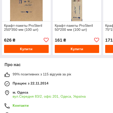
Крафт-пакеты ProSteril
Крафт-пакеты ProSteril
Краф
250*350 мм (100 шт)
50*200 мм (100 шт)
75*1
626
161
171
₴
₴
Купити
Купити
Про нас
99% позитивних з 115 відгуків за рік
Працює з 22.11.2014
м. Одеса
вул.Середня 83/2, офіс 201, Одеса, Україна
Контакти