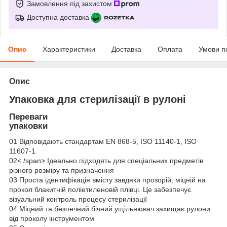
Замовлення під захистом
Доступна доставка
Опис
Характеристики
Доставка
Оплата
Умови п
Опис
Упаковка для стерилізації в рулоні
Переваги
упаковки
01
Відповідають стандартам EN 868-5, ISO 11140-1, ISO
11607-1
02< /span>
Ідеально підходять для спеціальних предметів
різного розміру та призначення
03
Проста ідентифікація вмісту завдяки прозорій, міцній на
прокол блакитній поліетиленовій плівці. Це забезпечує
візуальний контроль процесу стерилізації
04
Міцний та безпечний бічний ущільнювач захищає рулони
від проколу інструментом