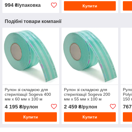
994
₴/упаковка
Купити
Подібні товари компанії
Рулон зі складкою для
Рулон зі складкою для
Руло
стерилізації Sogeva 400
стерилізації Sogeva 200
Poly
мм х 60 мм х 100 м
мм х 55 мм х 100 м
150 
4 195
2 459
767
₴/рулон
₴/рулон
Купити
Купити