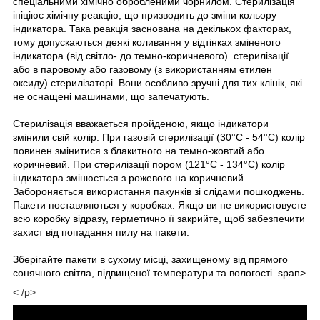
спеціальними хімічно обробленими чорнилом. Стерилізація
ініціює хімічну реакцію, що призводить до зміни кольору
індикатора. Така реакція заснована на декількох факторах,
тому допускаються деякі коливання у відтінках зміненого
індикатора (від світло- до темно-коричневого). стерилізації
або в паровому або газовому (з використанням етилен
оксиду) стерилізаторі. Вони особливо зручні для тих клінік, які
не оснащені машинами, що запечатують.
Стерилізація вважається пройденою, якщо індикатори
змінили свій колір. При газовій стерилізації (30°С - 54°С) колір
повинен змінитися з блакитного на темно-жовтий або
коричневий. При стерилізації пором (121°С - 134°С) колір
індикатора змінюється з рожевого на коричневий.
Забороняється використання пакунків зі слідами пошкоджень.
Пакети поставляються у коробках. Якщо ви не використовуєте
всю коробку відразу, герметично її закрийте, щоб забезпечити
захист від попадання пилу на пакети.
Зберігайте пакети в сухому місці, захищеному від прямого
сонячного світла, підвищеної температури та вологості. span>
< /p>