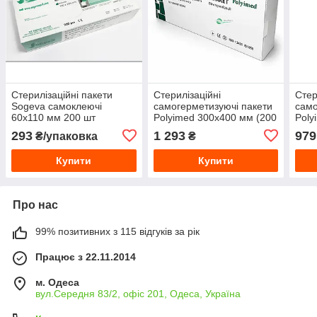
Стерилізаційні пакети
Стерилізаційні
Стер
Sogeva самоклеючі
самогерметизуючі пакети
само
60х110 мм 200 шт
Polyimed 300х400 мм (200
Poly
шт.)
шт.)
293
1 293
979
₴/упаковка
₴
Купити
Купити
Про нас
99% позитивних з 115 відгуків за рік
Працює з 22.11.2014
м. Одеса
вул.Середня 83/2, офіс 201, Одеса, Україна