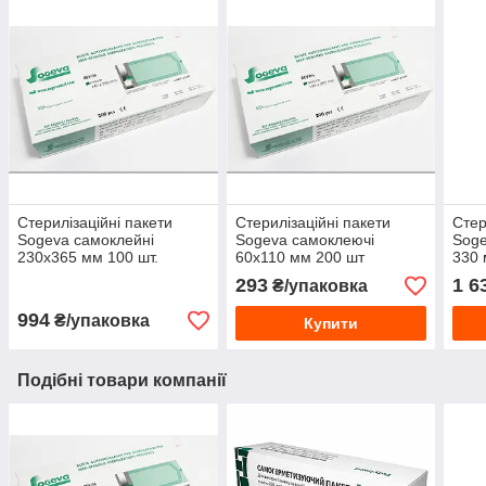
Стерилізаційні пакети
Стерилізаційні пакети
Стер
Sogeva самоклейні
Sogeva самоклеючі
Soge
230х365 мм 100 шт.
60х110 мм 200 шт
330 
293
1 6
₴/упаковка
994
₴/упаковка
Купити
Подібні товари компанії