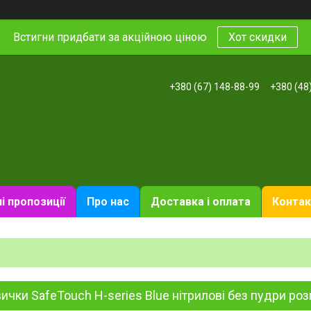
Встигни придбати за акційною ціною
Хот скидки
+380 (67) 148-88-99
+380 (48
і пропозиції
Про нас
Доставка і оплата
Контак
ички SafeTouch H-series Blue нітрилові без пудри розм