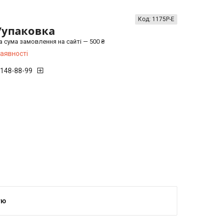
Код:
1175Р-Е
/упаковка
а сума замовлення на сайті — 500 ₴
наявності
 148-88-99
тю