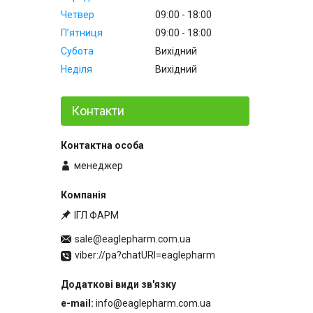
Четвер
09:00
18:00
Пʼятниця
09:00
18:00
Субота
Вихідний
Неділя
Вихідний
Контакти
менеджер
ІГЛ ФАРМ
sale@eaglepharm.com.ua
viber://pa?chatURI=eaglepharm
e-mail
info@eaglepharm.com.ua