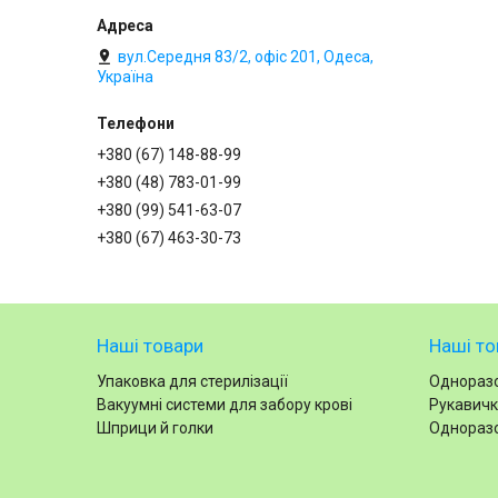
вул.Середня 83/2, офіс 201, Одеса,
Україна
+380 (67) 148-88-99
+380 (48) 783-01-99
+380 (99) 541-63-07
+380 (67) 463-30-73
Наші товари
Наші то
Упаковка для стерилізації
Одноразо
Вакуумні системи для забору крові
Рукавичк
Шприци й голки
Одноразо