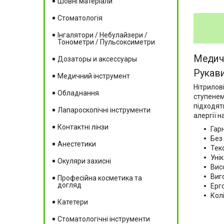
Шовні матеріали
Стоматологія
Інгалятори / Небулайзери /
Тонометри / Пульсоксиметри
Медич
Дозаторы и аксессуары
Рукави
Медичний інструмент
Нітрилов
Обладнання
ступенем
підходят
Лапароскопічні інструменти
алергії н
Контактні лінзи
Гар
Без
Анестетики
Тек
Уні
Окуляри захисні
Вис
Виг
Професійна косметика та
догляд
Ерг
Кол
Катетери
Стоматологічні інструменти