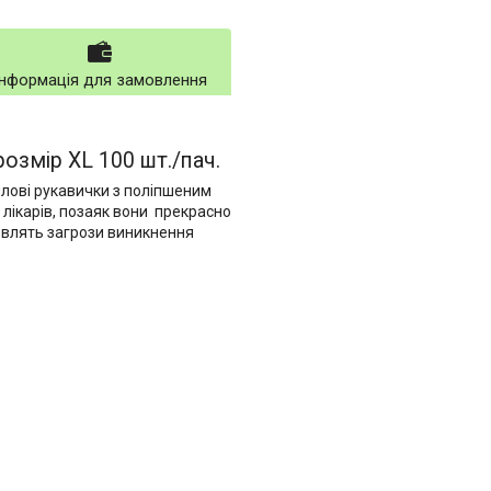
Інформація для замовлення
розмір XL 100 шт./пач.
илові рукавички з поліпшеним
лікарів, позаяк вони прекрасно
новлять загрози виникнення