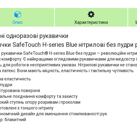
Опис
Характеристики
ні одноразові рукавички
чки SafeTouch H-series Blue нітрилові без пудри 
і рукавички SafeTouch® H-series Blue без пудри — революційні нітр
 комфорту. Є найкращими оглядовими рукавичками для медсестр і 
ь для роботи в несприятливих умовах. Нітрилові рукавички не ста
а латекс. Вони мають міцність, еластичність і тактильну чутливість.
на еластичність
 пудри
стурована поверхня
кальне поєднання комфорту та захисту
окий ступінь опору розривам і проколам
отовлені з тоншого нітрилу
ономічний дизайн для зменшення стомлюваності рук
ір: блакитний