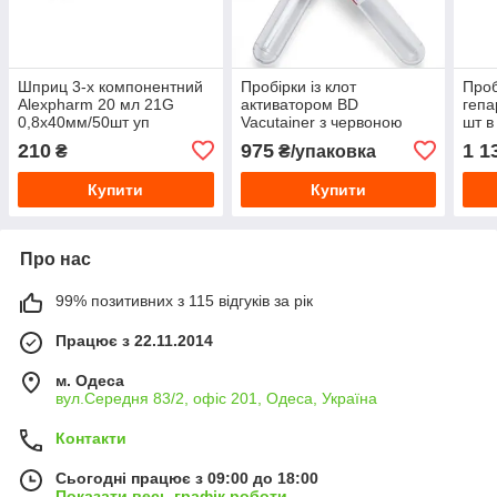
Шприц 3-х компонентний
Пробірки із клот
Проб
Alexpharm 20 мл 21G
активатором BD
гепа
0,8х40мм/50шт уп
Vacutainer з червоною
шт в
кришкою 10 мл 16x100мм
210
975
1 1
₴
₴/упаковка
упаковка 100 шт.
Купити
Купити
Про нас
99% позитивних з 115 відгуків за рік
Працює з 22.11.2014
м. Одеса
вул.Середня 83/2, офіс 201, Одеса, Україна
Контакти
Сьогодні працює з 09:00 до 18:00
Показати весь графік роботи