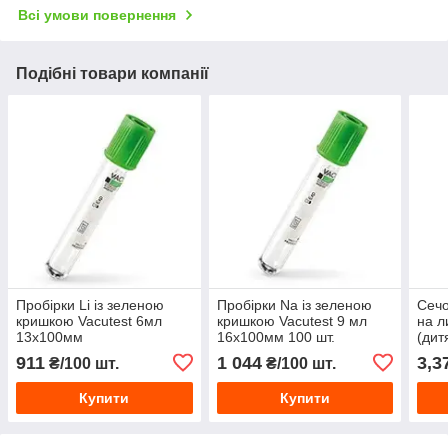
Всі умови повернення
Подібні товари компанії
Пробірки Li із зеленою
Пробірки Na із зеленою
Сечо
кришкою Vacutest 6мл
кришкою Vacutest 9 мл
на л
13х100мм
16х100мм 100 шт.
(дит
911
1 044
3,3
₴/100 шт.
₴/100 шт.
Купити
Купити