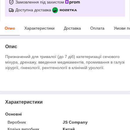
Замовлення під захистом
Доступна доставка
Опис
Характеристики
Доставка
Оплата
Умови п
Опис
Призначений для тривалої (до 7 діб) катетеризації сечового
міхура, дренажу, введення медикаментів, промивання в галузі
хірургії, гінекології, рентгенології в клінічній урології.
Характеристики
Основні
Виробник
JS Company
Країна виробник
Китай