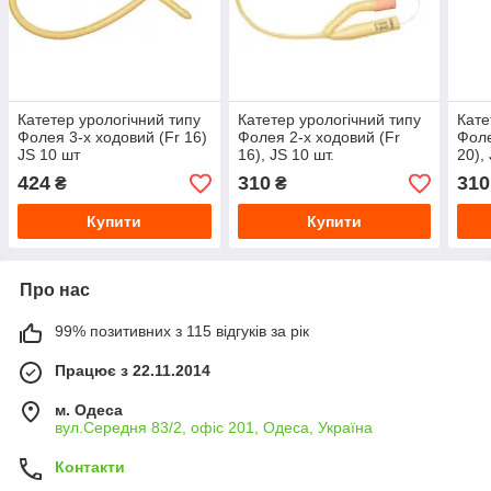
Катетер урологічний типу
Катетер урологічний типу
Кате
Фолея 3-х ходовий (Fr 16)
Фолея 2-х ходовий (Fr
Фоле
JS 10 шт
16), JS 10 шт.
20),
424
310
310
₴
₴
Купити
Купити
Про нас
99% позитивних з 115 відгуків за рік
Працює з 22.11.2014
м. Одеса
вул.Середня 83/2, офіс 201, Одеса, Україна
Контакти