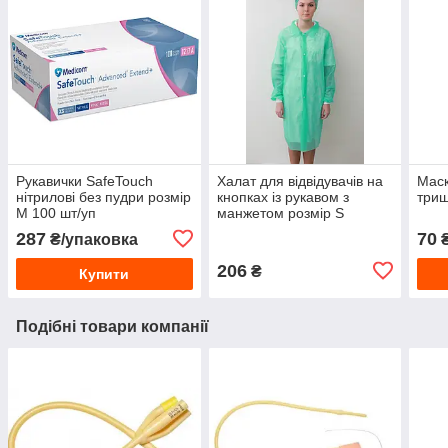
Рукавички SafeTouch
Халат для відвідувачів на
Маск
нітрилові без пудри розмір
кнопках із рукавом з
триш
М 100 шт/уп
манжетом розмір S
287
70
₴/упаковка
₴
206
₴
Купити
Подібні товари компанії