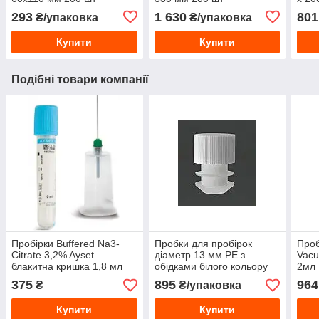
293
1 630
801
₴/упаковка
₴/упаковка
Купити
Купити
Подібні товари компанії
Пробірки Buffered Na3-
Пробки для пробірок
Проб
Citrate 3,2% Ayset
діаметр 13 мм PE з
Vacu
блакитна кришка 1,8 мл
обідками білого кольору
2мл
13х75 мм
1000 шт/уп
375
895
964
₴
₴/упаковка
Купити
Купити