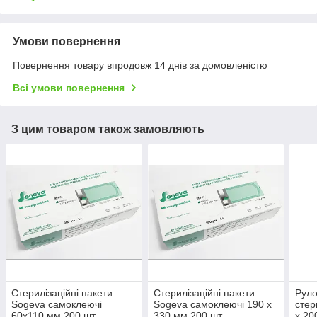
Умови повернення
Повернення товару впродовж 14 днів за домовленістю
Всі умови повернення
З цим товаром також замовляють
Стерилізаційні пакети
Стерилізаційні пакети
Руло
Sogeva самоклеючі
Sogeva самоклеючі 190 х
стер
60х110 мм 200 шт
330 мм 200 шт
х 20