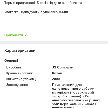
Термін придатності: 5 років від дати виробництва.
Упаковка: індивідуальна упаковка/100шт.
.
Приховати
Характеристики
Основні
Виробник
JS Company
Країна виробник
Китай
Кількість в упаковці
2000
Застосування
Призначений для
одномоментного забору
матеріалу (поверхневий
зішкріб епітелію) з 2-х
анатомо-гістологічне різних
зон: цервікальний канал і
шийка матки.