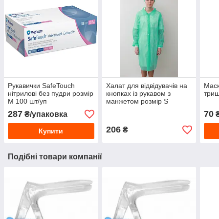
Рукавички SafeTouch
Халат для відвідувачів на
Маск
нітрилові без пудри розмір
кнопках із рукавом з
триш
М 100 шт/уп
манжетом розмір S
287
70
₴/упаковка
₴
206
₴
Купити
Подібні товари компанії