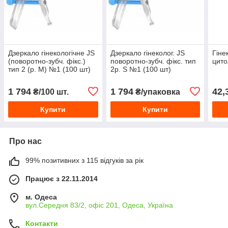
Дзеркало гінекологічне JS
Дзеркало гінеколог. JS
Гіне
(поворотно-зубч. фікс.)
поворотно-зубч. фікс. тип
цито
тип 2 (р. М) №1 (100 шт)
2р. S №1 (100 шт)
1 794
1 794
42,
₴/100 шт.
₴/упаковка
Купити
Купити
Про нас
99% позитивних з 115 відгуків за рік
Працює з 22.11.2014
м. Одеса
вул.Середня 83/2, офіс 201, Одеса, Україна
Контакти