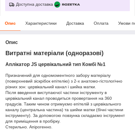
Доступна доставка
Опис
Характеристики
Доставка
Оплата
Умови п
Опис
Витратні матеріали (одноразові)
Аплікатор JS цервікальний тип Комбі №1
Призначений для одномоментного забору матеріалу
(поверхневий зіскрібок епітелію) з 2-х анатомо-гістологічно
різних зон: цервікальний канал і шийка матки.
Після введення виступаючої частини інструменту в
цервікальний канал проводиться провертання на 360
градусів. Таким чином отримуємо епітелій з цервікального
каналу (центральна частина) та шийки матки (бічні частини
інструменту). За допомогою повзунка складаємо інструмент
для приміщення в пробірку.
Стерильно. Апірогенно.