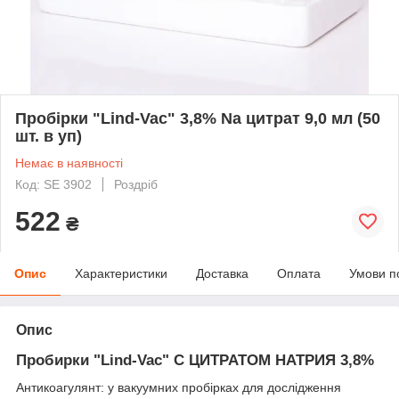
Пробірки "Lind-Vac" 3,8% Na цитрат 9,0 мл (50
шт. в уп)
Немає в наявності
Код: SE 3902
Роздріб
522
₴
Опис
Характеристики
Доставка
Оплата
Умови п
Опис
Пробирки "Lind-Vac" С ЦИТРАТОМ НАТРИЯ 3,8%
Антикоагулянт: у вакуумних пробірках для дослідження