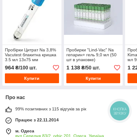
Пробірки Цитрат Na 3,8%
Пробирки "Lind-Vac" Na
Проб
Vacutest блакитна кришка
гепарин+ гель 9,0 мл (50
Kima
3.5 мл 13х75 мм
шт в упаковке)
мл 9
964
1 138
1 2
₴/100 шт.
₴/50 шт.
Купити
Купити
Про нас
99% позитивних з 115 відгуків за рік
КНОПКА
ЗВ'ЯЗКУ
Працює з 22.11.2014
м. Одеса
вул.Середня 83/2, офіс 201, Одеса, Україна