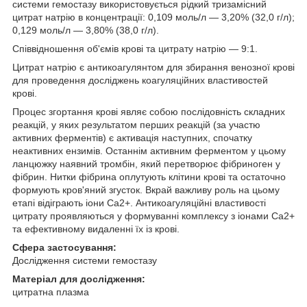
системи гемостазу використовується рідкий тризамісний
цитрат натрію в концентрації: 0,109 моль/л — 3,20% (32,0 г/л);
0,129 моль/л — 3,80% (38,0 г/л).
Співвідношення об'ємів крові та цитрату натрію — 9:1.
Цитрат натрію є антикоагулянтом для збирання венозної крові
для проведення досліджень коагуляційних властивостей
крові.
Процес згортання крові являє собою послідовність складних
реакцій, у яких результатом перших реакцій (за участю
активних ферментів) є активація наступних, спочатку
неактивних ензимів. Останнім активним ферментом у цьому
ланцюжку наявний тромбін, який перетворює фібриноген у
фібрин. Нитки фібрина оплутують клітини крові та остаточно
формують кров'яний згусток. Вкрай важливу роль на цьому
етапі відіграють іони Са2+. Антикоагуляційні властивості
цитрату проявляються у формуванні комплексу з іонами Са2+
та ефективному видаленні їх із крові.
Сфера застосування:
Дослідження системи гемостазу
Матеріал для дослідження:
цитратна плазма