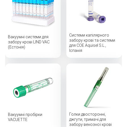
Системи капілярного
Вакуумні системи для
забору крові та системи
забору крові LIND VAC
для СОЕ Aquisel S.L.,
(Естонія)
Іспанія
Голки двосторонні,
Вакуумні пробірки
джгути, тримачі для
VACUETTE
забору венозної крові