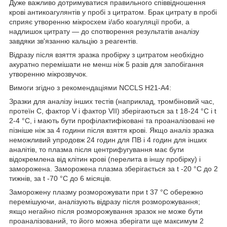
Дуже важливо дотримуватися правильного співвідношення
крові антикоагулянтів у пробі з цитратом. Брак цитрату в пробі
сприяє утворенню мікросхем і/або коагуляції проби, а
надлишок цитрату — до спотворення результатів аналізу
завдяки зв'язанню кальцію з реагентів.
Відразу після взяття зразка пробірку з цитратом необхідно
акуратно перемішати не менш ніж 5 разів для запобігання
утворенню мікрозвучок.
Вимоги згідно з рекомендаціями NCCLS H21-A4:
Зразки для аналізу інших тестів (наприклад, тромбіновий час,
протеїн С, фактор V і фактор VII) зберігаються за t 18-24 °C і t
2-4 °C, і мають бути профілактифіковані та проаналізовані не
пізніше ніж за 4 години після взяття крові. Якщо аналіз зразка
неможливий упродовж 24 годин для ПВ і 4 годин для інших
аналітів, то плазма після центрифугування має бути
відокремлена від клітин крові (перелита в іншу пробірку) і
заморожена. Заморожена плазма зберігається за t -20 °C до 2
тижнів, за t -70 °C до 6 місяців.
Заморожену плазму розморожувати при t 37 °C обережно
перемішуючи, аналізують відразу після розморожування;
якщо негайно після розморожування зразок не може бути
проаналізований, то його можна зберігати ще максимум 2