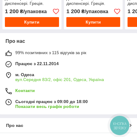
диспенсері. Греція.
диспенсері. Греція.
дисп
(Зелені)
(Світло-блакитне)
1 200
1 200
1 2
₴/упаковка
₴/упаковка
Купити
Купити
Про нас
99% позитивних з 115 відгуків за рік
Працює з 22.11.2014
м. Одеса
вул.Середня 83/2, офіс 201, Одеса, Україна
Контакти
Сьогодні працює з 09:00 до 18:00
Показати весь графік роботи
КНОПКА
Про нас
ЗВ'ЯЗКУ