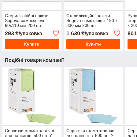
Стерилізаційні пакети
Стерилізаційні пакети
Руло
Sogeva самоклеючі
Sogeva самоклеючі 190 х
стер
60х110 мм 200 шт
330 мм 200 шт
х 20
293
1 630
801
₴/упаковка
₴/упаковка
Купити
Купити
Подібні товари компанії
Серветки стоматологічні
Серветки стоматологічні
Серв
для пацієнтів, 500 шт. У
для пацієнтів, 500 шт. У
для 