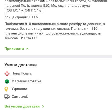
розсмоктуються з голками/без голки/шовні касети, виготовлені
на основі Поліглактина 910. Молекулярна формула -
[(C6H8O4)x(C4H4O4)y]n
Концентрація: 100%.
Поліглактин 910 поставляється різного розміру та довжини, з
голками, без голок та у шовних касетах. Поліглактин 910 –
плетені фіолетові нитки, що розсмоктуються, відповідають
вимогам USP та EP.
Приховати
Умови доставки
Нова Пошта
Магазини Rozetka
Укрпошта
Самовивіз
Всі умови доставки