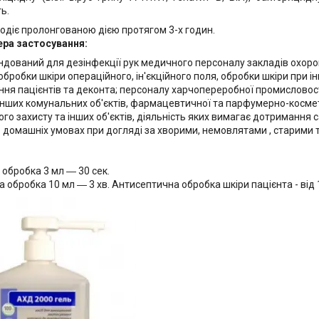
ь.
лодіє пролонгованою дією протягом 3-х годин.
ра застосування:
дований для дезінфекції рук медичного персоналу закладів охорони
 обробки шкіри операційного, ін'єкційного поля, обробки шкіри при 
ання пацієнтів та деконта; персоналу харчопереробної промисловос
, інших комунальних об'єктів, фармацевтичної та парфумерно-косме
го захисту та інших об'єктів, діяльність яких вимагає дотримання са
в домашніх умовах при догляді за хворими, немовлятами , старими т
а обробка 3 мл ― 30 сек.
а обробка 10 мл ― 3 хв. Антисептична обробка шкіри пацієнта - від 1