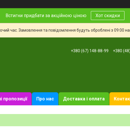
Встигни придбати за акційною ціною
Хот скидки
бочий час. Замовлення та повідомлення будуть оброблені з 09:00 н
+380 (67) 148-88-99
+380 (48
і пропозиції
Про нас
Доставка і оплата
Контак