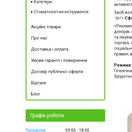
Катетери
активніст
Стоматологічні інструменти
Засіб во
br/>
Сфе
>Рекомен
Акційні товари
донорів,
та лікув
Про нас
торгівлі
соціально
Доставка і оплата
правил, 
Умови гарантії і повернення
Режими:
Гігієнічн
Договір публічної оферти
Хірургічн
Відгуки
Блог
Графік роботи
Понеділок
09:00
18:00