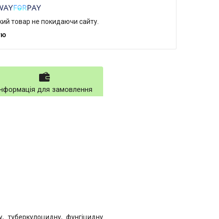
який товар не покидаючи сайту.
тю
Інформація для замовлення
ну, туберкулоцидну, фунгіцидну