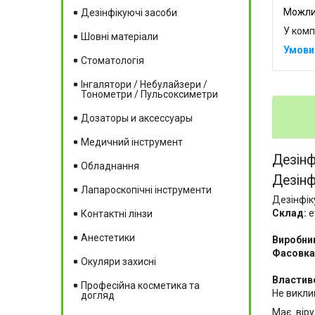
Дезінфікуючі засоби
У комп
Шовні матеріали
Стоматологія
Інгалятори / Небулайзери /
Тонометри / Пульсоксиметри
Дозаторы и аксессуары
Медичний інструмент
Дезінф
Обладнання
Дезінф
Лапароскопічні інструменти
Дезінфіку
Склад:
е
Контактні лінзи
Анестетики
Виробни
Фасовка
Окуляри захисні
Властиво
Професійна косметика та
Не викли
догляд
Має віру