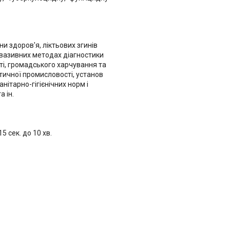
 здоров'я, ліктьових згинів
інвазивних методах діагностики
ті, громадського харчування та
тичної промисловості, установ
нітарно-гігієнічних норм і
а ін.
5 сек. до 10 хв.