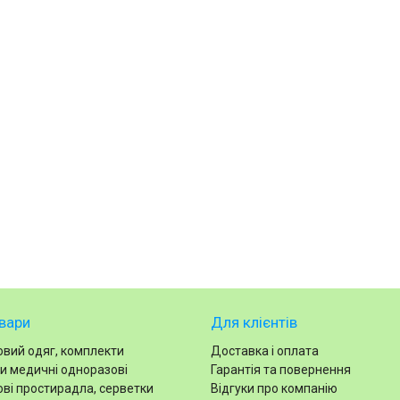
вари
Для клієнтів
вий одяг, комплекти
Доставка і оплата
и медичні одноразові
Гарантія та повернення
ві простирадла, серветки
Відгуки про компанію