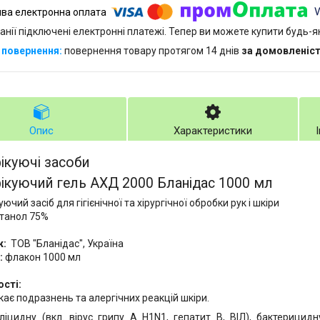
анії підключені електронні платежі. Тепер ви можете купити будь-
повернення товару протягом 14 днів
за домовленіс
Опис
Характеристики
ікуючі засоби
ікуючий гель АХД 2000 Бланідас 1000 мл
ючий засіб для гігієнічної та хірургічної обробки рук і шкіри
танол 75%
к
:
ТОВ "Бланідас", Україна
:
флакон 1000 мл
сті:
кає подразнень та алергічних реакцій шкіри.
ліцидну (вкл. вірус грипу А H1N1, гепатит В, ВІЛ), бактерицид