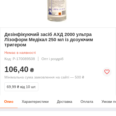
Дезінфікуючий засіб АХД 2000 ультра
Лізоформ Медікал 250 мл із дозуючим
тригером
Немає в наявності
Код: P-170089508
Опт і роздріб
106,40
₴
Мінімальна сума замовлення на сайті — 500 ₴
69,99 ₴
від 10 шт.
Опис
Характеристики
Доставка
Оплата
Умови п