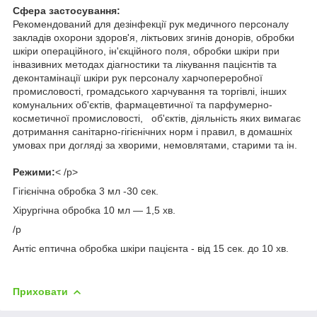
Сфера застосування:
Рекомендований для дезінфекції рук медичного персоналу
закладів охорони здоров'я, ліктьових згинів донорів, обробки
шкіри операційного, ін'єкційного поля, обробки шкіри при
інвазивних методах діагностики та лікування пацієнтів та
деконтамінації шкіри рук персоналу харчопереробної
промисловості, громадського харчування та торгівлі, інших
комунальних об'єктів, фармацевтичної та парфумерно-
косметичної промисловості, об'єктів, діяльність яких вимагає
дотримання санітарно-гігієнічних норм і правил, в домашніх
умовах при догляді за хворими, немовлятами, старими та ін.
Режими:
< /p>
Гігієнічна обробка 3 мл -30 сек.
Хірургічна обробка 10 мл ― 1,5 хв.
/p
Антіс ептична обробка шкіри пацієнта - від 15 сек. до 10 хв.
Приховати