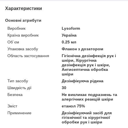
Характеристики
Основні атрибути
Виробник
Lysoform
Країна виробник
Україна
Об`єм
0.25 мл
Упаковка засобу
Флакон з дозатором
Область застосування
Гігієнічна дезінфекція рук і
шкіри, Хірургічна
дезінфекція рук і шкіри,
Антисептична обробка
шкіри
Тип засобу
Дезінфікуюча рідина
Швидкість дії
30
Безпека
Не викликає подразнень та
алергічних реакцій шкіри
Зміст
етанол 75%
Приминение
Дезінфікуючий засіб для
гігієнічної та хірургічної
обробки рук і шкіри