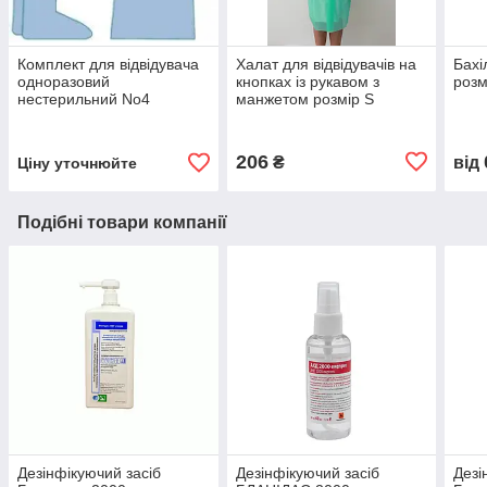
Комплект для відвідувача
Халат для відвідувачів на
Бахі
одноразовий
кнопках із рукавом з
розм
нестерильний No4
манжетом розмір S
206
₴
від
Ціну уточнюйте
Подібні товари компанії
Дезінфікуючий засіб
Дезінфікуючий засіб
Дезі