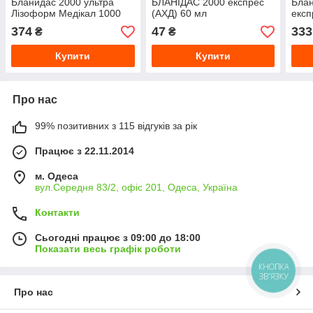
Бланидас 2000 ультра
БЛАНІДАС 2000 експрес
Блан
Лізоформ Медікал 1000
(АХД) 60 мл
експ
мл
374
47
333
₴
₴
Купити
Купити
Про нас
99% позитивних з 115 відгуків за рік
Працює з 22.11.2014
м. Одеса
вул.Середня 83/2, офіс 201, Одеса, Україна
Контакти
Сьогодні працює з 09:00 до 18:00
Показати весь графік роботи
КНОПКА
ЗВ'ЯЗКУ
Про нас