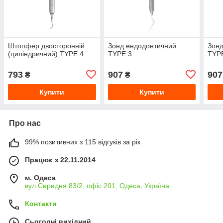
Штопфер двосторонній
Зонд ендодонтичний
Зонд
(циліндричний) TYPE 4
TYPE 3
TYP
793
907
907
₴
₴
Купити
Купити
Про нас
99% позитивних з 115 відгуків за рік
Працює з 22.11.2014
м. Одеса
вул.Середня 83/2, офіс 201, Одеса, Україна
Контакти
Сьогодні вихідний