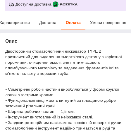
Доступна доставка
Характеристики
Доставка
Оплата
Умови повернення
Опис
Двосторонній стоматологічний екскаватор TYPE 2
призначений для видалення змертвілого дентину з каріозної
порожнини, очищення емалі, зняття тимчасового
пломбувального матеріалу та видалення фрагментів їжі та
м'якого нальоту з порожнин зуба.
⦁ Симетричні робочі частини виробляються у формі круглої
ложки з гострими краями.
⦁ Функціональні кінці мають вигнутий за площиною добре
заточений різальний край.
⦁ Ширина робочих частин — 1,5 мм.
⦁ Інструмент виготовлений із неіржавкої сталі.
⦁ Завдяки ретенційним насічкам на зовнішній поверхні ручки,
стоматологічний інструмент надійно тримається в руці та