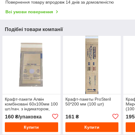
Повернення товару впродовж 14 днів за домовленістю
Всі умови повернення
Подібні товари компанії
Крафт-пакети Алвін
Крафт-пакеты ProSteril
Краф
комбіновані 60х100мм 100
50*200 мм (100 шт)
Мікр
шт./пач. з індикатором,
(100
самоклейні
160
161
195
₴/упаковка
₴
Купити
Купити