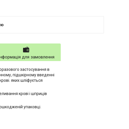
тю
Інформація для замовлення
дноразового застосування в
нному, підшкірному введенні
рові. яких шліфується
еливання крові і шприців
пошкодженій упаковці.