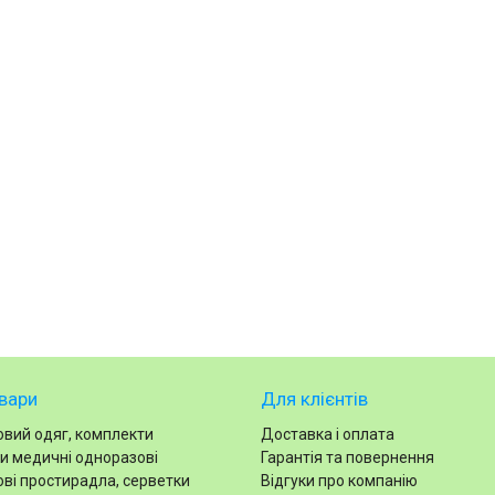
вари
Для клієнтів
вий одяг, комплекти
Доставка і оплата
и медичні одноразові
Гарантія та повернення
ві простирадла, серветки
Відгуки про компанію