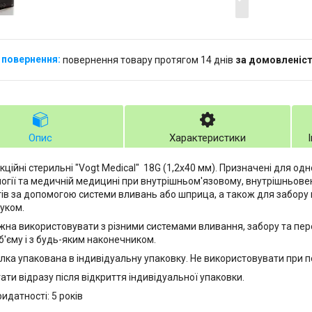
повернення товару протягом 14 днів
за домовленіс
Опис
Характеристики
єкційні стерильні "Vogt Medical" 18G (1,2x40 мм). Призначені для о
огії та медичній медицині при внутрішньом'язовому, внутрішньове
ів за допомогою системи вливань або шприца, а також для забору к
уком.
жна використовувати з різними системами вливання, забору та пер
об'єму і з будь-яким наконечником.
лка упакована в індивідуальну упаковку. Не використовувати при 
ати відразу після відкриття індивідуальної упаковки.
идатності: 5 років