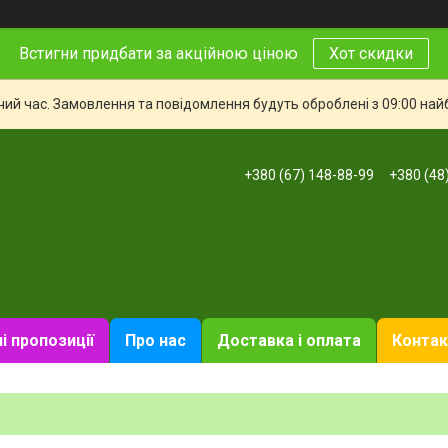
Встигни придбати за акційною ціною
Хот скидки
чий час. Замовлення та повідомлення будуть оброблені з 09:00 най
+380 (67) 148-88-99
+380 (48
і пропозиції
Про нас
Доставка і оплата
Контак