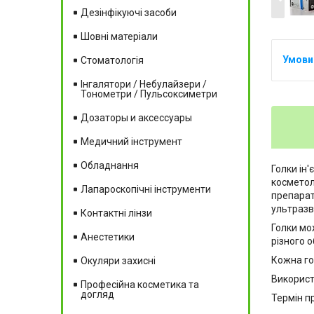
Дезінфікуючі засоби
Шовні матеріали
Стоматологія
Інгалятори / Небулайзери /
Тонометри / Пульсоксиметри
Дозаторы и аксессуары
Медичний інструмент
Обладнання
Голки ін'
косметол
Лапароскопічні інструменти
препарат
ультразв
Контактні лінзи
Голки мо
Анестетики
різного 
Кожна го
Окуляри захисні
Використ
Професійна косметика та
догляд
Термін пр