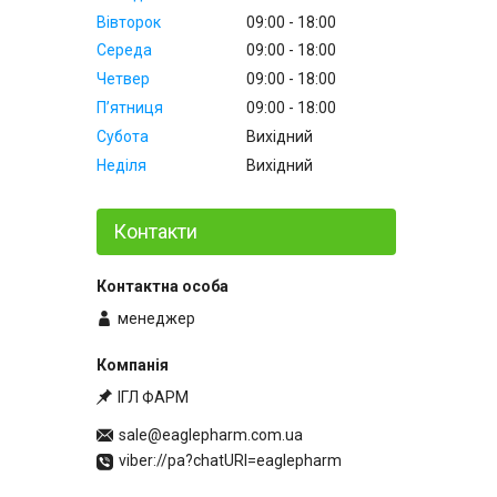
Вівторок
09:00
18:00
Середа
09:00
18:00
Четвер
09:00
18:00
Пʼятниця
09:00
18:00
Субота
Вихідний
Неділя
Вихідний
Контакти
менеджер
ІГЛ ФАРМ
sale@eaglepharm.com.ua
viber://pa?chatURI=eaglepharm