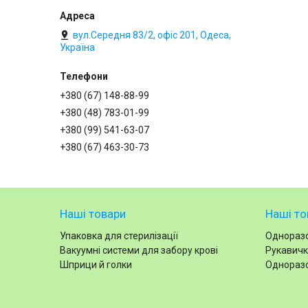
вул.Середня 83/2, офіс 201, Одеса,
Україна
+380 (67) 148-88-99
+380 (48) 783-01-99
+380 (99) 541-63-07
+380 (67) 463-30-73
Наші товари
Наші то
Упаковка для стерилізації
Одноразо
Вакуумні системи для забору крові
Рукавичк
Шприци й голки
Одноразо