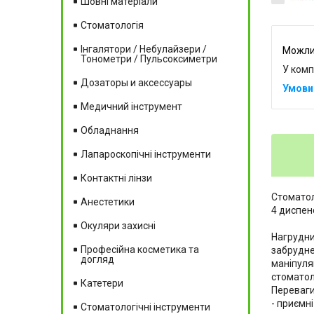
Шовні матеріали
Стоматологія
Інгалятори / Небулайзери /
Тонометри / Пульсоксиметри
У комп
Дозаторы и аксессуары
Медичний інструмент
Обладнання
Лапароскопічні інструменти
Контактні лінзи
Стоматол
Анестетики
4 диспен
Окуляри захисні
Нагрудни
Професійна косметика та
забрудне
догляд
маніпуля
стоматол
Катетери
Переваги
- приємні
Стоматологічні інструменти