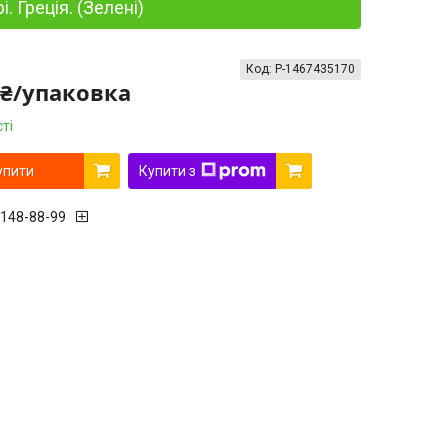
. Греція. (Зелені)
Код:
P-1467435170
 ₴/упаковка
ті
упити
Купити з
 148-88-99