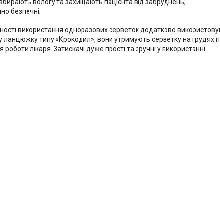
 вбирають вологу та захищають пацієнта від забруднень;
чно безпечні;
ності використання одноразових серветок додатково використову
у ланцюжку типу «Крокодил», вони утримують серветку на грудях п
 роботи лікаря. Затискачі дуже прості та зручні у використанні.