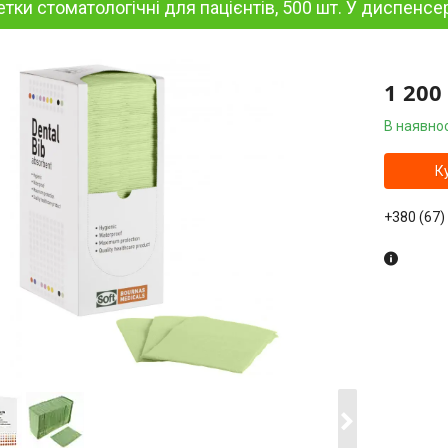
тки стоматологічні для пацієнтів, 500 шт. У диспенсері
1 200
В наявнос
К
+380 (67)