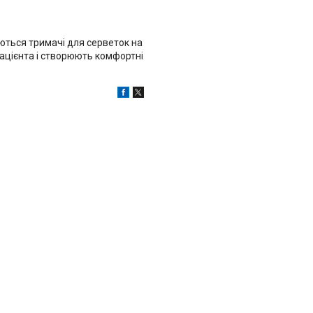
ються тримачі для серветок на
ацієнта і створюють комфортні