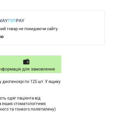
який товар не покидаючи сайту.
тю
Інформація для замовлення
 диспенсері по 125 шт. У ящику
ють одяг пацієнта від
а інших стоматологічних
ного та тонкого поліетилену)