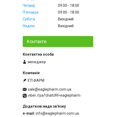
Четвер
09:00
18:00
Пʼятниця
09:00
18:00
Субота
Вихідний
Неділя
Вихідний
Контакти
менеджер
ІГЛ ФАРМ
sale@eaglepharm.com.ua
viber://pa?chatURI=eaglepharm
e-mail
info@eaglepharm.com.ua